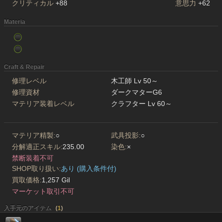
クリティカル
+88
意思力
+62
Materia
Craft & Repair
修理レベル
木工師 Lv 50～
修理資材
ダークマターG6
マテリア装着レベル
クラフター Lv 60～
マテリア精製:
○
武具投影:
○
分解適正スキル:
235.00
染色:
×
禁断装着不可
SHOP取り扱い:
あり (購入条件付)
買取価格:
1,257 Gil
マーケット取引不可
入手元のアイテム
(
1
)