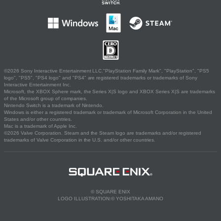
©2026 Sony Interactive Entertainment LLC."PlayStation Family Mark", "PlayStation", "PS5
logo", "PS5", "PS4 logo" and "PS4" are registered trademarks or trademarks of Sony
Interactive Entertainment Inc.
Microsoft, the XBOX Sphere mark, the Series X|S logo and XBOX Series X|S are trademarks
of the Microsoft group of companies.
Nintendo Switch is a trademark of Nintendo.
Windows is either a registered trademark or trademark of Microsoft Corporation in the United
States and/or other countries.
Mac is a trademark of Apple Inc.
©2026 Valve Corporation. Steam and the Steam logo are trademarks and/or registered
trademarks of Valve Corporation in the U.S. and/or other countries.
© SQUARE ENIX
LOGO ILLUSTRATION:© YOSHITAKA AMANO