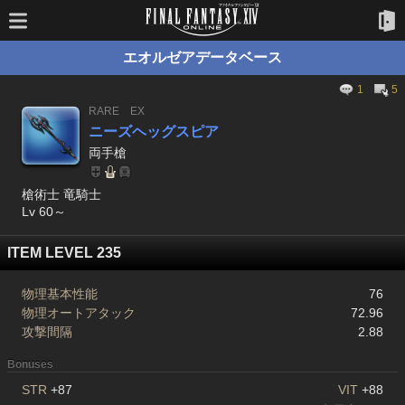
エオルゼアデータベース
1
5
RARE
EX
ニーズヘッグスピア
両手槍
槍術士 竜騎士
Lv 60～
ITEM LEVEL 235
物理基本性能
76
物理オートアタック
72.96
攻撃間隔
2.88
Bonuses
STR
+87
VIT
+88