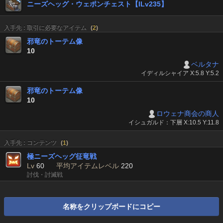
ニーズヘッグ・ウェポンチェスト【ILv235】
入手先 : 取引に必要なアイテム
(
2
)
邪竜のトーテム像
10
ベルタナ
イディルシャイア X:5.8 Y:5.2
邪竜のトーテム像
10
ロウェナ商会の商人
イシュガルド：下層 X:10.5 Y:11.8
入手先 : コンテンツ
(
1
)
極ニーズヘッグ征竜戦
Lv
60
平均アイテムレベル
220
討伐・討滅戦
名称をクリップボードにコピー