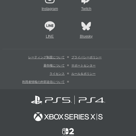
Instagram
Twitch
LINE
Bluesky
レーティング制度について
プライバシーポリシー
著作権について
サポートセンター
ライセンス
ルール＆ポリシー
利用者情報の外部送信について