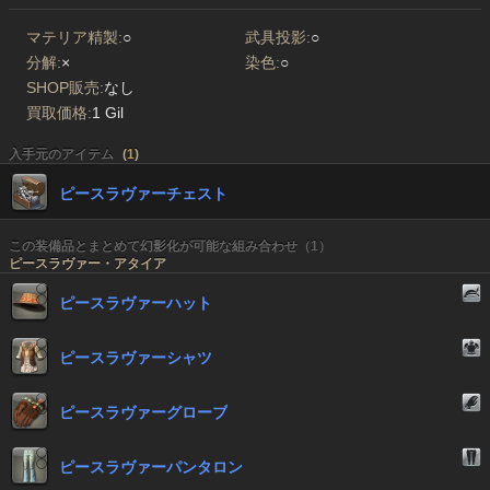
マテリア精製:
○
武具投影:
○
分解:
×
染色:
○
SHOP販売:
なし
買取価格:
1 Gil
入手元のアイテム
(
1
)
ピースラヴァーチェスト
この装備品とまとめて幻影化が可能な組み合わせ（1）
ピースラヴァー・アタイア
ピースラヴァーハット
ピースラヴァーシャツ
ピースラヴァーグローブ
ピースラヴァーパンタロン