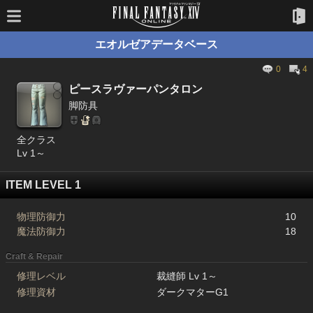
エオルゼアデータベース
0
4
ピースラヴァーパンタロン
脚防具
全クラス
Lv 1～
ITEM LEVEL 1
物理防御力
10
魔法防御力
18
Craft & Repair
修理レベル
裁縫師 Lv 1～
修理資材
ダークマターG1