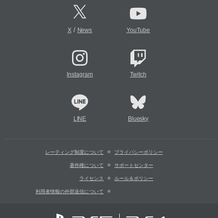
/
X
News
YouTube
Instagram
Twitch
LINE
Bluesky
レーティング制度について
プライバシーポリシー
著作権について
サポートセンター
ライセンス
ルール＆ポリシー
利用者情報の外部送信について