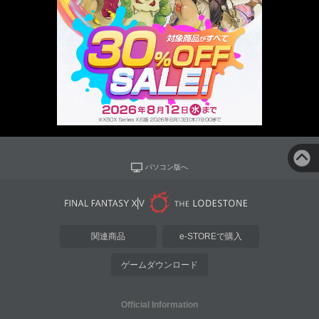
パソコン版へ
関連商品
e-STOREで購入
ゲームダウンロード
Official Information