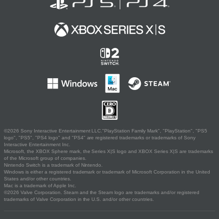
©2026 Sony Interactive Entertainment LLC."PlayStation Family Mark", "PlayStation", "PS5
logo", "PS5", "PS4 logo" and "PS4" are registered trademarks or trademarks of Sony
Interactive Entertainment Inc.
Microsoft, the XBOX Sphere mark, the Series X|S logo and XBOX Series X|S are trademarks
of the Microsoft group of companies.
Nintendo Switch is a trademark of Nintendo.
Windows is either a registered trademark or trademark of Microsoft Corporation in the United
States and/or other countries.
Mac is a trademark of Apple Inc.
©2026 Valve Corporation. Steam and the Steam logo are trademarks and/or registered
trademarks of Valve Corporation in the U.S. and/or other countries.