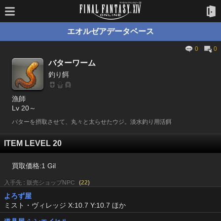
エオルゼアデータベース
0
0
バターワーム
釣り餌
漁師
Lv 20～
バターを摂取させて、丸々と太らせたウジ。淡水釣り用活餌
ITEM LEVEL 20
買取価格:
1 Gil
入手先 : 販売ショップNPC
(
22
)
よろず屋
ミスト・ヴィレッジ X:10.7 Y:10.7 ほか