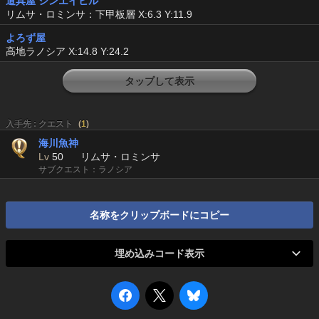
道具屋 シンエイヒル
リムサ・ロミンサ：下甲板層 X:6.3 Y:11.9
よろず屋
高地ラノシア X:14.8 Y:24.2
タップして表示
入手先 : クエスト
(
1
)
海川魚神
Lv
50
リムサ・ロミンサ
サブクエスト：ラノシア
名称をクリップボードにコピー
埋め込みコード表示