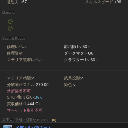
意思力
+67
スキルスピード
+96
Materia
Craft & Repair
修理レベル
鍛冶師 Lv 50～
修理資材
ダークマターG6
マテリア装着レベル
クラフター Lv 60～
マテリア精製:
○
武具投影:
○
分解適正スキル:
270.00
染色:
○
禁断装着不可
SHOP取り扱い:
あり
買取価格:
1,444 Gil
マーケット取引不可
入手先 : 取引に必要なアイテム
(
6
)
イディルバヨネット