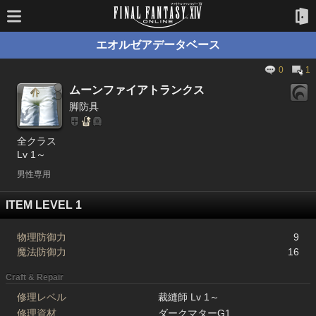
エオルゼアデータベース
0
1
ムーンファイアトランクス
脚防具
全クラス
Lv 1～
男性専用
ITEM LEVEL 1
物理防御力
9
魔法防御力
16
Craft & Repair
修理レベル
裁縫師 Lv 1～
修理資材
ダークマターG1