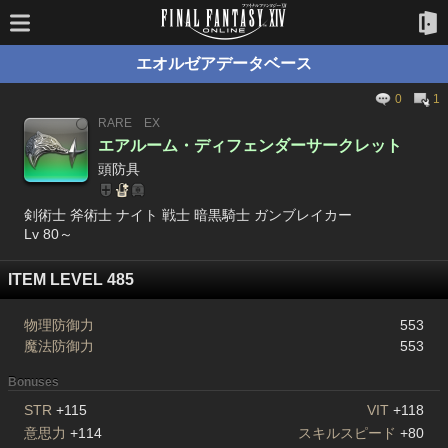
エオルゼアデータベース
0
1
RARE
EX
エアルーム・ディフェンダーサークレット
頭防具
剣術士 斧術士 ナイト 戦士 暗黒騎士 ガンブレイカー
Lv 80～
ITEM LEVEL 485
物理防御力
553
魔法防御力
553
Bonuses
STR
+115
VIT
+118
意思力
+114
スキルスピード
+80