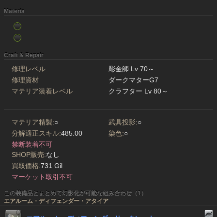
Materia
Craft & Repair
修理レベル
彫金師 Lv 70～
修理資材
ダークマターG7
マテリア装着レベル
クラフター Lv 80～
マテリア精製:
○
武具投影:
○
分解適正スキル:
485.00
染色:
○
禁断装着不可
SHOP販売:
なし
買取価格:
731 Gil
マーケット取引不可
この装備品とまとめて幻影化が可能な組み合わせ（1）
エアルーム・ディフェンダー・アタイア