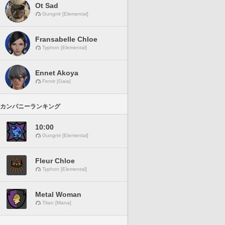
Ot Sad
Gungnir [Elemental]
Fransabelle Chloe
Typhon [Elemental]
Ennet Akoya
Fenrir [Gaia]
カンパニーランキング
10:00
Gungnir [Elemental]
Fleur Chloe
Typhon [Elemental]
Metal Woman
Titan [Mana]