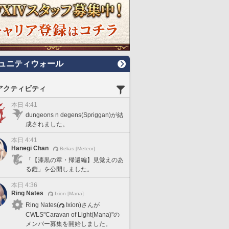
ュニティウォール
アクティビティ
本日 4:41
dungeons n degens(Spriggan)が結
成されました。
本日 4:41
Hanegi Chan
Belias [Meteor]
「【漆黒の章・帰還編】見覚えのあ
る鎧」を公開しました。
本日 4:36
Ring Nates
Ixion [Mana]
Ring Nates(
Ixion)さんが
CWLS"Caravan of Light(Mana)"の
メンバー募集を開始しました。