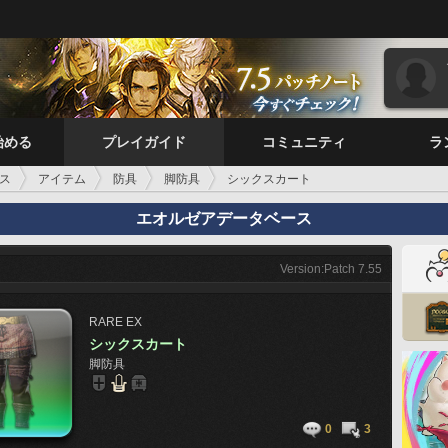
始める
プレイガイド
コミュニティ
ラ
ス
アイテム
防具
脚防具
シックスカート
エオルゼアデータベース
Version:Patch 7.55
RARE
EX
シックスカート
脚防具
0
3