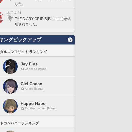
した。
本日 4:21
THE DIARY OF IRIS(Bahamut)が結
成されました。
キングピックアップ
タルコンフリクト ランキング
Jay Eins
Chocobo [Mana]
Ciel Cocco
Anima [Mana]
Happo Hapo
Pandaemonium [Mana]
ドカンパニーランキング