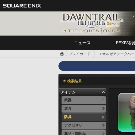
ニュース
FFXIVを
プレイガイド
エオルゼアデータベー
検索結果
アイテム
武器
道具
防具
アクセサリ
薬品・調理品