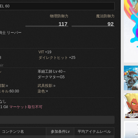
EL 60
物理防御力
魔法防御力
117
92
騎士 リーパー
VIT
+19
8
ダイレクトヒット
+25
ir
ル
革細工師 Lv 40～
ダークマターG5
製:
○
武具投影:
○
キル:
60.00
染色:
×
なし
1 Gil
マーケット取引不可
コンテンツ名
参加条件Lv
平均アイテムレベル