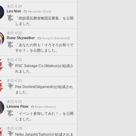
本日 4:34
Leo Nnn
Alexander [Gaia]
「絶妖星乱舞攻略固定募集」を公開
しました。
本日 4:32
Rune Skywalker
Gungnir [Elemental]
「あなたの所も！そろそろお祭りで
すか？」を公開しました。
本日 4:31
RSC Salvage Co.(Mateus)が結成さ
れました。
本日 4:31
Pax Domini(Gilgamesh)が結成され
ました。
本日 4:31
Limone Flow
Belias [Meteor]
「イベント参加してみた！」を公開
しました。
本日 4:29
Neko Jarashi(Typhon)が結成されま