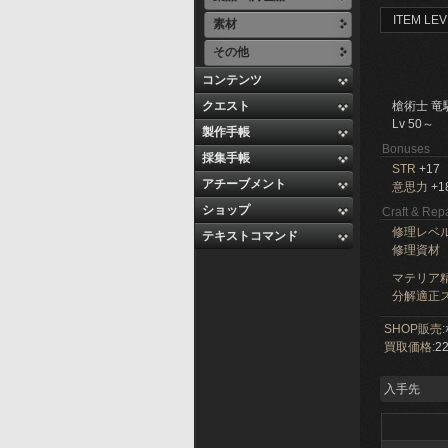
ITEM LEV
素材
その他
コンテンツ
クエスト
槍術士 竜
Lv 50～
製作手帳
Bonuses
採集手帳
STR
+17
アチーブメント
意思力
+1
ショップ
Craft & Repa
修理レベ
テキストコマンド
修理資材
マテリア精
分解適正ス
SHOP販売:
買取価格:
22
入手先