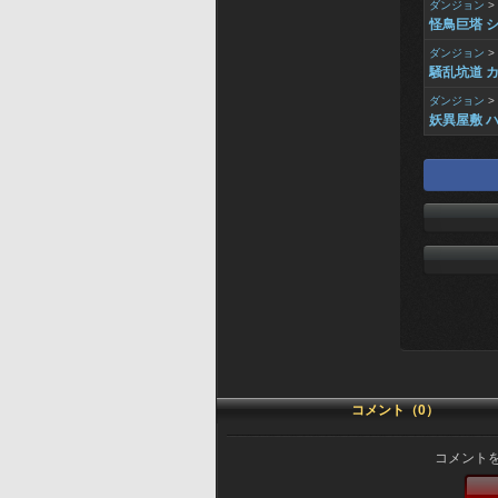
ダンジョン
>
怪鳥巨塔 
ダンジョン
>
騒乱坑道 カ
ダンジョン
>
妖異屋敷 ハ
コメント（0）
コメント