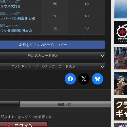
新生エオルゼア
50
48
シリウス大灯台
新生エオルゼア
50
48
ッパーベル銅山 (Hard)
新生エオルゼア
50
48
ウケタ御用邸 (Hard)
名称をクリップボードにコピー
埋め込みコード表示
ファンキット「ツールチップ」コード表示
画像（3）
を記入するにはログインが必要です。