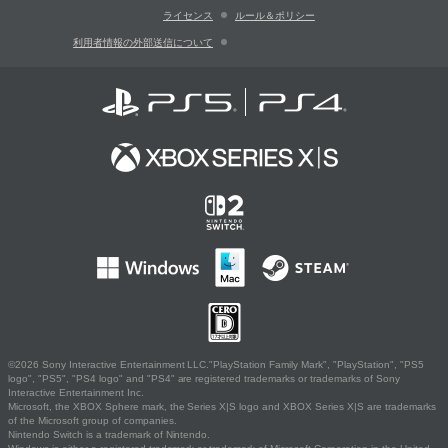
ライセンス
ルール＆ポリシー
利用者情報の外部送信について
©2026 Sony Interactive Entertainment LLC."PlayStation Family Mark", "PlayStation", "PS5
logo", "PS5", "PS4 logo" and "PS4" are registered trademarks or trademarks of Sony
Interactive Entertainment Inc.
Microsoft, the XBOX Sphere mark, the Series X|S logo and XBOX Series X|S are trademarks
of the Microsoft group of companies.
Nintendo Switch is a trademark of Nintendo.