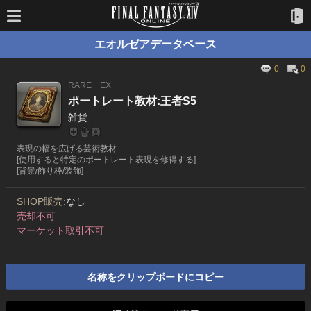
エオルゼアデータベース
0
0
RARE
EX
ポートレート教材:王者S5
雑貨
表現の幅を広げる芸術教材
[使用すると特定のポートレート表現を修得する]
[背景/飾り枠/装飾]
SHOP販売:
なし
売却不可
マーケット取引不可
名称をクリップボードにコピー