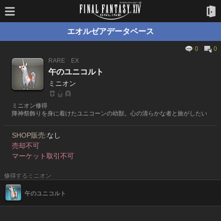
エオルゼアデータベース
0
0
RARE
EX
午のユニコルト
ミニオン
ミニオン修得
降神祭飾りを身に着けたユニコーンの幼獣。心の清らかな者と旅がしたい
SHOP販売:
なし
売却不可
マーケット取引不可
修得するミニオン
午のユニコルト