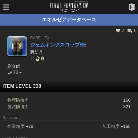
エオルゼアデータベース
0
1
RARE
EX
ジェムキングスロップRE
脚防具
彫金師
Lv 70～
ITEM LEVEL 330
物理防御力
160
魔法防御力
321
Bonuses
作業精度
+29
加工精度
+165