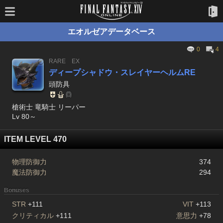
エオルゼアデータベース
0
4
RARE
EX
ディープシャドウ・スレイヤーヘルムRE
頭防具
槍術士 竜騎士 リーパー
Lv 80～
ITEM LEVEL 470
物理防御力
374
魔法防御力
294
Bonuses
STR
+111
VIT
+113
クリティカル
+111
意思力
+78