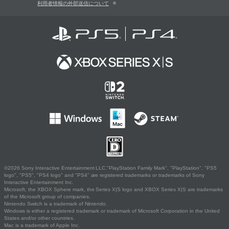
利用者情報の外部送信について
©2026 Sony Interactive Entertainment LLC."PlayStation Family Mark", "PlayStation", "PS5
logo", "PS5", "PS4 logo" and "PS4" are registered trademarks or trademarks of Sony
Interactive Entertainment Inc.
Microsoft, the XBOX Sphere mark, the Series X|S logo and XBOX Series X|S are trademarks
of the Microsoft group of companies.
Nintendo Switch is a trademark of Nintendo.
Windows is either a registered trademark or trademark of Microsoft Corporation in the United
States and/or other countries.
Mac is a trademark of Apple Inc.