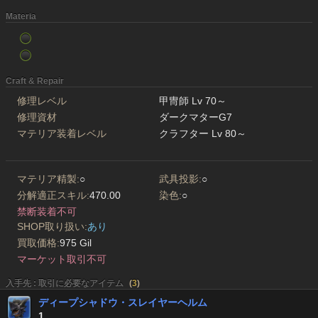
Materia
Craft & Repair
修理レベル
甲冑師 Lv 70～
修理資材
ダークマターG7
マテリア装着レベル
クラフター Lv 80～
マテリア精製:
○
武具投影:
○
分解適正スキル:
470.00
染色:
○
禁断装着不可
SHOP取り扱い:
あり
買取価格:
975 Gil
マーケット取引不可
入手先 : 取引に必要なアイテム
(
3
)
ディープシャドウ・スレイヤーヘルム
1