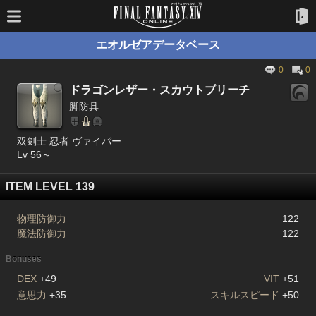
エオルゼアデータベース
0
0
ドラゴンレザー・スカウトブリーチ
脚防具
双剣士 忍者 ヴァイパー
Lv 56～
ITEM LEVEL 139
物理防御力
122
魔法防御力
122
Bonuses
DEX
+49
VIT
+51
意思力
+35
スキルスピード
+50