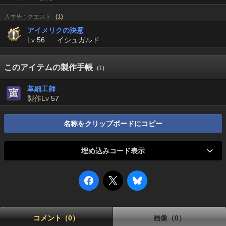
入手先 : クエスト
(
1
)
アイメリクの決意
Lv
56
イシュガルド
このアイテムの製作手帳
(
1
)
革細工師
製作Lv
57
名称をクリップボードにコピー
埋め込みコード表示
コメント（0）
画像（0）