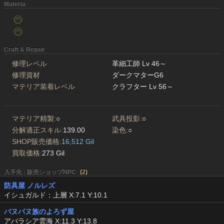
Materia
Craft & Repair
修理レベル
革細工師 Lv 46～
修理資材
ダークマターG6
マテリア装着レベル
クラフター Lv 56～
マテリア精製:
○
武具投影:
○
分解適正スキル:
139.00
染色:
○
SHOP販売価格:
16,512 Gil
買取価格:
273 Gil
入手先 : 販売ショップNPC
(
2
)
防具屋 ノルレズ
イシュガルド：上層 X:7.1 Y:10.1
バヌバヌ族のよろず屋
アバラシア雲海 X:11.3 Y:13.8