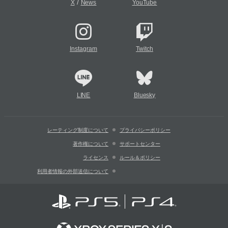
/
X
News
YouTube
Instagram
Twitch
LINE
Bluesky
レーティング制度について
プライバシーポリシー
著作権について
サポートセンター
ライセンス
ルール＆ポリシー
利用者情報の外部送信について