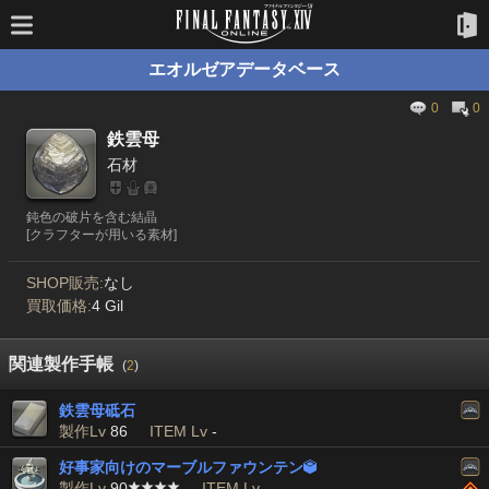
エオルゼアデータベース
0
0
鉄雲母
石材
鈍色の破片を含む結晶
[クラフターが用いる素材]
SHOP販売:
なし
買取価格:
4 Gil
関連製作手帳
(
2
)
鉄雲母砥石
製作Lv
86
ITEM Lv
-
好事家向けのマーブルファウンテン

製作Lv
90
ITEM Lv
-