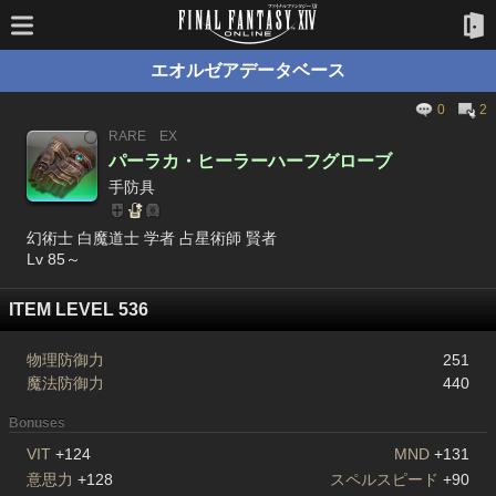
エオルゼアデータベース
0
2
RARE
EX
パーラカ・ヒーラーハーフグローブ
手防具
幻術士 白魔道士 学者 占星術師 賢者
Lv 85～
ITEM LEVEL 536
物理防御力
251
魔法防御力
440
Bonuses
VIT
+124
MND
+131
意思力
+128
スペルスピード
+90