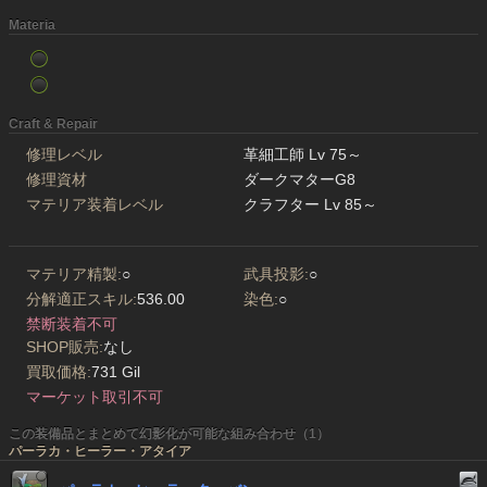
Materia
Craft & Repair
修理レベル
革細工師 Lv 75～
修理資材
ダークマターG8
マテリア装着レベル
クラフター Lv 85～
マテリア精製:
○
武具投影:
○
分解適正スキル:
536.00
染色:
○
禁断装着不可
SHOP販売:
なし
買取価格:
731 Gil
マーケット取引不可
この装備品とまとめて幻影化が可能な組み合わせ（1）
パーラカ・ヒーラー・アタイア