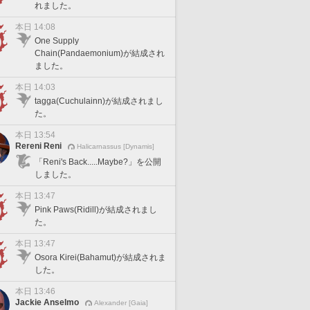
れました。
本日 14:08
One Supply
Chain(Pandaemonium)が結成され
ました。
本日 14:03
tagga(Cuchulainn)が結成されまし
た。
本日 13:54
Rereni Reni
Halicarnassus [Dynamis]
「Reni's Back.....Maybe?」を公開
しました。
本日 13:47
Pink Paws(Ridill)が結成されまし
た。
本日 13:47
Osora Kirei(Bahamut)が結成されま
した。
本日 13:46
Jackie Anselmo
Alexander [Gaia]