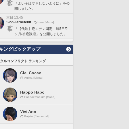
「よい子はマネしないように」を公
開しました。
本日 13:45
Sion Jarnefeldt
Ixion [Mana]
「【代理】絶エデン固定 週5日/2
ヶ月/初絶歓迎」を公開しました。
キングピックアップ
タルコンフリクト ランキング
Ciel Cocco
Anima [Mana]
Happo Hapo
Pandaemonium [Mana]
Vivi Ann
Kujata [Elemental]