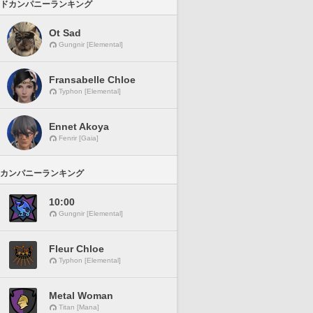
ドカンパニーランキング
Ot Sad
Gungnir [Elemental]
Fransabelle Chloe
Typhon [Elemental]
Ennet Akoya
Fenrir [Gaia]
カンパニーランキング
10:00
Gungnir [Elemental]
Fleur Chloe
Typhon [Elemental]
Metal Woman
Titan [Mana]