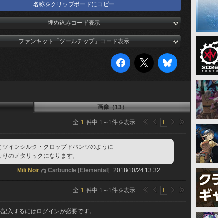
名称をクリップボードにコピー
埋め込みコード表示
ファンキット「ツールチップ」コード表示
画像（13）
全
1
件中
1
～
1
件を表示
1
とツインシルク・クロップドパンツのように
カりのメタリックになります。
Mili Noir
Carbuncle [Elemental]
2018/10/24 13:32
全
1
件中
1
～
1
件を表示
1
を記入するにはログインが必要です。