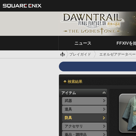
ニュース
FFXIVを
プレイガイド
エオルゼアデータベー
検索結果
アイテム
武器
道具
防具
アクセサリ
薬品・調理品