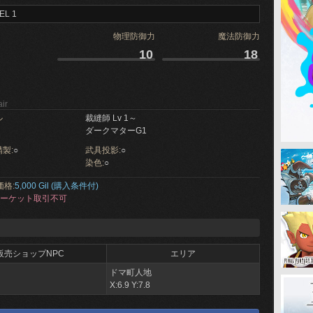
EL 1
物理防御力
魔法防御力
10
18
ir
ル
裁縫師 Lv 1～
ダークマターG1
製:
○
武具投影:
○
染色:
○
価格:
5,000 Gil (購入条件付)
ーケット取引不可
販売ショップNPC
エリア
ドマ町人地
X:6.9 Y:7.8