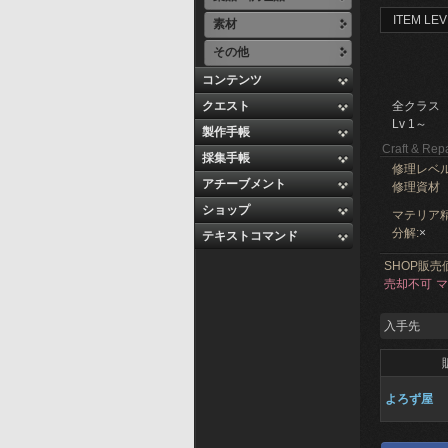
ITEM LEV
素材
その他
コンテンツ
クエスト
全クラス
Lv 1～
製作手帳
Craft & Repa
採集手帳
修理レベ
アチーブメント
修理資材
ショップ
マテリア精
分解:
×
テキストコマンド
SHOP販売
売却不可
マ
入手先
よろず屋