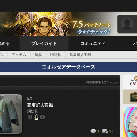
始める
プレイガイド
コミュニティ
ラ
ス
アイテム
防具
胴防具
延夏町人羽織
エオルゼアデータベース
Version:Patch 7.55
EX
延夏町人羽織
胴防具
1
13