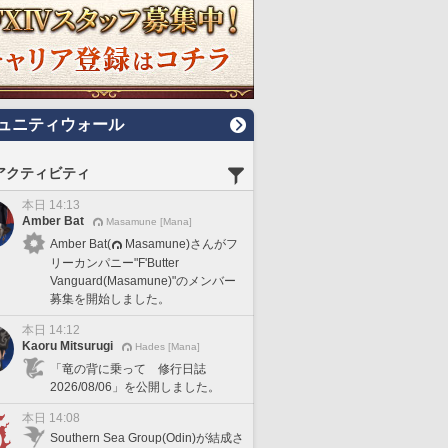
ュニティウォール
アクティビティ
本日 14:13
Amber Bat
Masamune [Mana]
Amber Bat(
Masamune)さんがフ
リーカンパニー"F'Butter
Vanguard(Masamune)"のメンバー
募集を開始しました。
本日 14:12
Kaoru Mitsurugi
Hades [Mana]
「竜の背に乗って 修行日誌
2026/08/06」を公開しました。
本日 14:08
Southern Sea Group(Odin)が結成さ