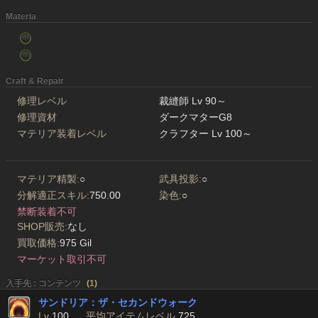
Materia
Craft & Repair
修理レベル
裁縫師 Lv 90～
修理資材
ダークマターG8
マテリア装着レベル
クラフター Lv 100～
マテリア精製:
○
武具投影:
○
分解適正スキル:
750.00
染色:
○
禁断装着不可
SHOP販売:
なし
買取価格:
975 Gil
マーケット取引不可
入手先 : コンテンツ
(
1
)
サンドリア：ザ・セカンドウォーク
Lv
100
平均アイテムレベル
725