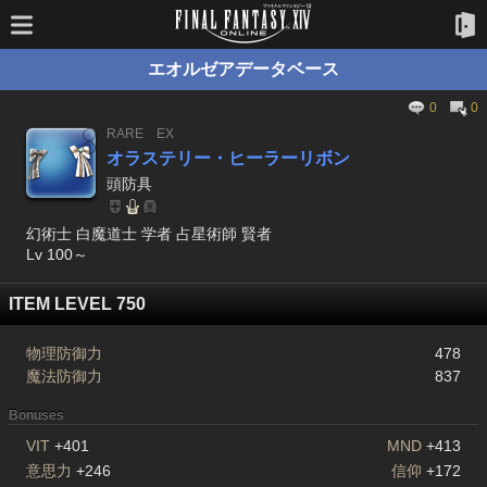
エオルゼアデータベース
0
0
RARE
EX
オラステリー・ヒーラーリボン
頭防具
幻術士 白魔道士 学者 占星術師 賢者
Lv 100～
ITEM LEVEL 750
物理防御力
478
魔法防御力
837
Bonuses
VIT
+401
MND
+413
意思力
+246
信仰
+172