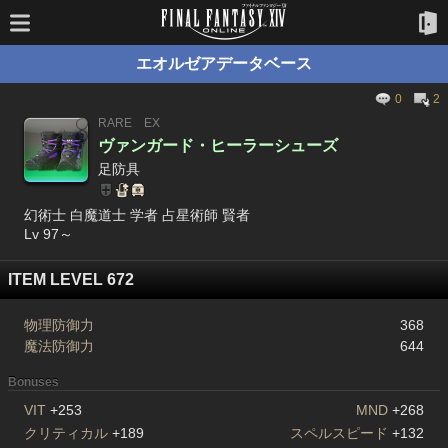
エオルゼアデータベース
0
2
RARE
EX
ヴァンガード・ヒーラーシューズ
足防具
幻術士 白魔道士 学者 占星術師 賢者
Lv 97～
ITEM LEVEL 672
物理防御力
368
魔法防御力
644
Bonuses
VIT
+253
MND
+268
クリティカル
+189
スペルスピード
+132