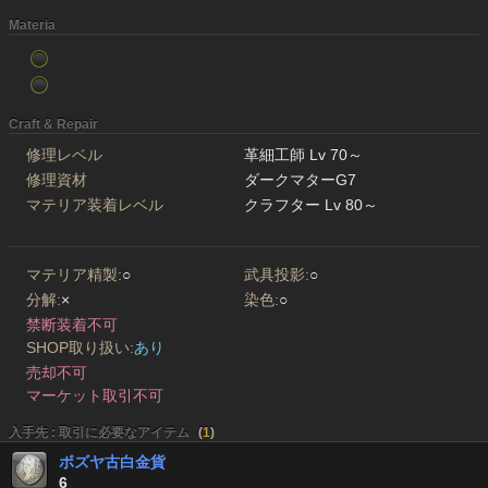
Materia
Craft & Repair
修理レベル
革細工師 Lv 70～
修理資材
ダークマターG7
マテリア装着レベル
クラフター Lv 80～
マテリア精製:
○
武具投影:
○
分解:
×
染色:
○
禁断装着不可
SHOP取り扱い:
あり
売却不可
マーケット取引不可
入手先 : 取引に必要なアイテム
(
1
)
ボズヤ古白金貨
6