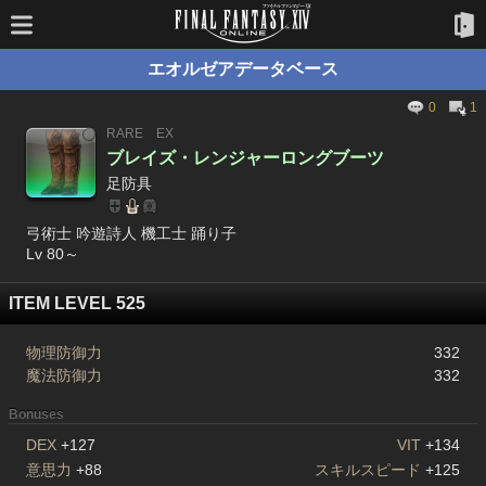
エオルゼアデータベース
0
1
RARE
EX
ブレイズ・レンジャーロングブーツ
足防具
弓術士 吟遊詩人 機工士 踊り子
Lv 80～
ITEM LEVEL 525
物理防御力
332
魔法防御力
332
Bonuses
DEX
+127
VIT
+134
意思力
+88
スキルスピード
+125