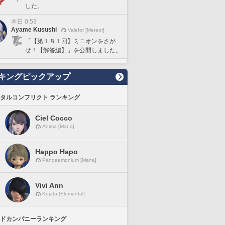
した。
本日 0:53
Ayame Kusushi
Valefor [Meteor]
「【第１８１回】ミニオンをさが
せ！【解答編】」を公開しました。
キングピックアップ
タルコンフリクト ランキング
Ciel Cocco
Anima [Mana]
Happo Hapo
Pandaemonium [Mana]
Vivi Ann
Kujata [Elemental]
ドカンパニーランキング