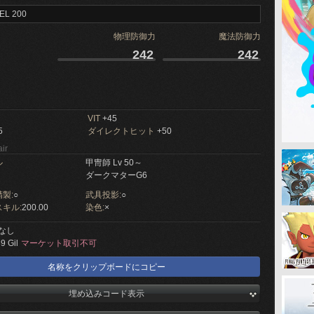
EL 200
物理防御力
魔法防御力
242
242
VIT
+45
5
ダイレクトヒット
+50
ir
ル
甲冑師 Lv 50～
ダークマターG6
製:
○
武具投影:
○
キル:
200.00
染色:
×
なし
9 Gil
マーケット取引不可
名称をクリップボードにコピー
埋め込みコード表示