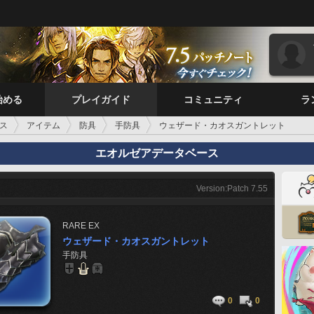
始める
プレイガイド
コミュニティ
ラ
ス
アイテム
防具
手防具
ウェザード・カオスガントレット
エオルゼアデータベース
Version:Patch 7.55
RARE
EX
ウェザード・カオスガントレット
手防具
0
0