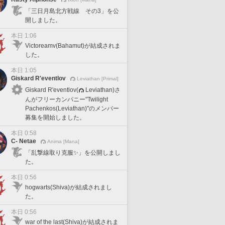
「三日月島北方戦線 その3」を公
開しました。
本日 1:06
Victoreamv(Bahamut)が結成されま
した。
本日 1:05
Giskard R'eventlov
Leviathan [Primal]
Giskard R'eventlov(
Leviathan)さ
んがフリーカンパニー"Twilight
Pachenkos(Leviathan)"のメンバー
募集を開始しました。
本日 0:58
C- Netae
Anima [Mana]
「乱撃線取り克服✨」を公開しまし
た。
本日 0:56
hogwarts(Shiva)が結成されまし
た。
本日 0:56
war of the last(Shiva)が結成されま