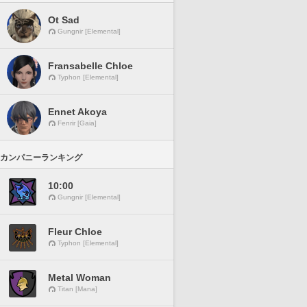
Ot Sad
Gungnir [Elemental]
Fransabelle Chloe
Typhon [Elemental]
Ennet Akoya
Fenrir [Gaia]
カンパニーランキング
10:00
Gungnir [Elemental]
Fleur Chloe
Typhon [Elemental]
Metal Woman
Titan [Mana]