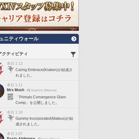
ュニティウォール
アクティビティ
本日 1:12
Caring Embrace(Kraken)が結成さ
れました。
本日 1:11
Mrs Mosh
Sephirot [Materia]
「Primals Convergence Glam
Comp」を公開しました。
本日 1:10
Gummy Incorporated(Mateus)が結
成されました。
本日 1:07
Rasty Alphonse
Ixion [Mana]