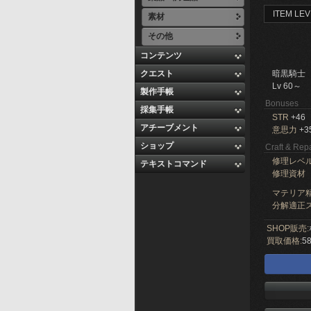
ITEM LEV
素材
その他
コンテンツ
クエスト
暗黒騎士
Lv 60～
製作手帳
Bonuses
採集手帳
STR
+46
アチーブメント
意思力
+3
ショップ
Craft & Repa
修理レベ
テキストコマンド
修理資材
マテリア精
分解適正ス
SHOP販売:
買取価格:
58