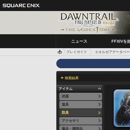
ニュース
FFXIVを
プレイガイド
エオルゼアデータベー
検索結果
アイテム
武器
道具
防具
アクセサリ
薬品・調理品