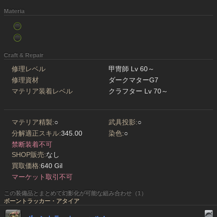
Materia
Craft & Repair
修理レベル
甲冑師 Lv 60～
修理資材
ダークマターG7
マテリア装着レベル
クラフター Lv 70～
マテリア精製:
○
武具投影:
○
分解適正スキル:
345.00
染色:
○
禁断装着不可
SHOP販売:
なし
買取価格:
640 Gil
マーケット取引不可
この装備品とまとめて幻影化が可能な組み合わせ（1）
ボーントラッカー・アタイア