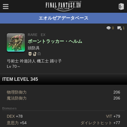
エオルゼアデータベース
0
1
RARE
EX
ボーントラッカー・ヘルム
頭防具
弓術士 吟遊詩人 機工士 踊り子
Lv 70～
ITEM LEVEL 345
物理防御力
206
魔法防御力
206
Bonuses
DEX
+78
VIT
+79
意思力
+54
ダイレクトヒット
+77