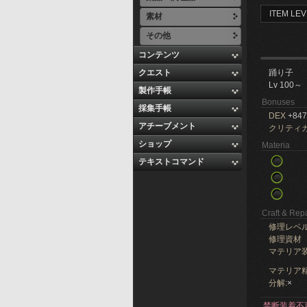
ITEM LEV
素材
その他
コンテンツ
クエスト
踊り子
Lv 100～
製作手帳
Bonuses
採集手帳
DEX
+847
アチーブメント
クリティ
ショップ
Materia
テキストコマンド
Craft & Repa
修理レベ
修理資材
マテリア
マテリア精
分解:
×
禁断装着不