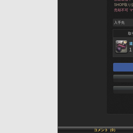
SHOP取り
売却不可
マ
入手先
取
道
1
コメント（0）