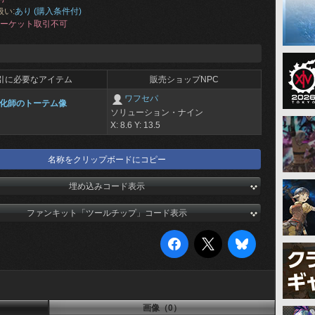
扱い:
あり (購入条件付)
ーケット取引不可
引に必要なアイテム
販売ショップNPC
ワフセパ
化師のトーテム像
ソリューション・ナイン
X: 8.6 Y: 13.5
名称をクリップボードにコピー
埋め込みコード表示
ファンキット「ツールチップ」コード表示
画像（0）