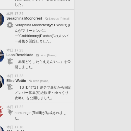
した。
本日 17:24
Seraphina Mooncrest
Exodus [Primal]
Seraphina Mooncrest(
Exodus)さ
んがフリーカンパニ
ー"Crabtrimony(Exodus)"のメンバ
ー募集を開始しました。
本日 17:23
Leon Roseblade
Ixion [Mana]
「赤魔どうしたらええんや…」を公
開しました。
本日 17:23
Elise Wettin
Titan [Mana]
「【STD4@2】絶テマ最初から固定
メンバー募集(初絶歓迎・ゆっくり
攻略)」を公開しました。
本日 17:22
hamunigiri(Ridill)が結成されまし
た。
本日 17:18