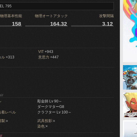
EL 795
物理基本性能
物理オートアタック
攻撃間隔
158
164.32
3.12
VIT
+943
カル
+313
意思力
+447
ir
ル
彫金師 Lv 90～
ダークマターG8
装着レベル
クラフター Lv 100～
製:
○
武具投影:
○
染色:
×
可