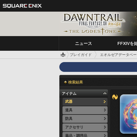
ニュース
FFXIVを
プレイガイド
エオルゼアデータベー
検索結果
アイテム
武器
道具
防具
アクセサリ
薬品・調理品