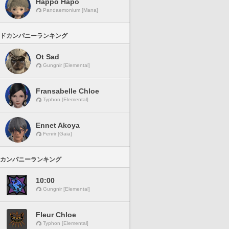
Happo Hapo
Pandaemonium [Mana]
ドカンパニーランキング
Ot Sad
Gungnir [Elemental]
Fransabelle Chloe
Typhon [Elemental]
Ennet Akoya
Fenrir [Gaia]
カンパニーランキング
10:00
Gungnir [Elemental]
Fleur Chloe
Typhon [Elemental]