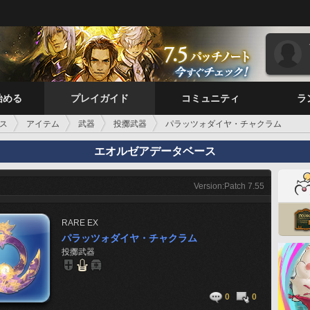
始める
プレイガイド
コミュニティ
ラ
ス
アイテム
武器
投擲武器
パラッツォダイヤ・チャクラム
エオルゼアデータベース
Version:Patch 7.55
RARE
EX
パラッツォダイヤ・チャクラム
投擲武器
0
0