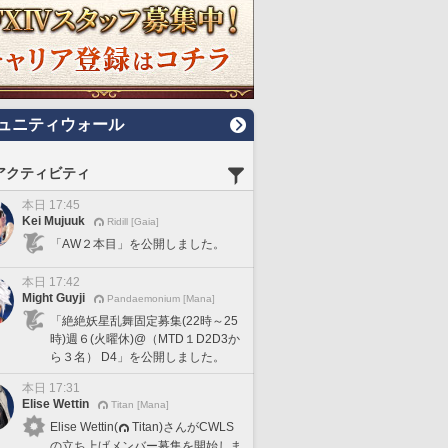
ュニティウォール
アクティビティ
本日 17:45
Kei Mujuuk
Ridill [Gaia]
「AW２本目」を公開しました。
本日 17:42
Might Guyji
Pandaemonium [Mana]
「絶絶妖星乱舞固定募集(22時～25
時)週６(火曜休)@（MTD１D2D3か
ら３名） D4」を公開しました。
本日 17:31
Elise Wettin
Titan [Mana]
Elise Wettin(
Titan)さんがCWLS
の立ち上げメンバー募集を開始しま