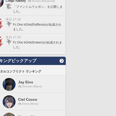
Chigu Yukkey
Atomos [Elemental]
「ファントムウェポン」を公開しま
した。
本日 17:18
Fc One bOnk(Rafflesia)が結成され
ました。
本日 17:14
Fc One bOnk(Kraken)が結成されま
した。
キングピックアップ
タルコンフリクト ランキング
Jay Eins
Chocobo [Mana]
Ciel Cocco
Anima [Mana]