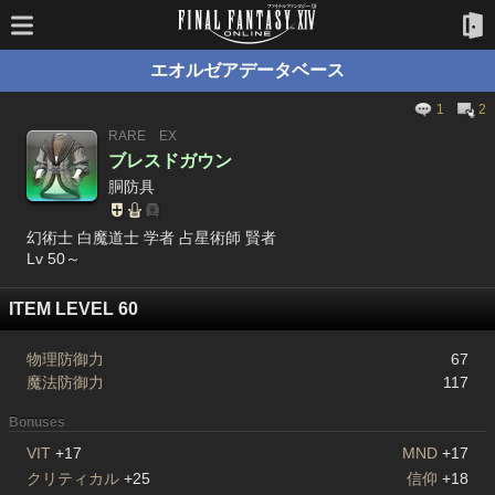
エオルゼアデータベース
1
2
RARE
EX
ブレスドガウン
胴防具
幻術士 白魔道士 学者 占星術師 賢者
Lv 50～
ITEM LEVEL 60
物理防御力
67
魔法防御力
117
Bonuses
VIT
+17
MND
+17
クリティカル
+25
信仰
+18