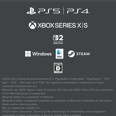
©2026 Sony Interactive Entertainment LLC."PlayStation Family Mark", "PlayStation", "PS5
logo", "PS5", "PS4 logo" and "PS4" are registered trademarks or trademarks of Sony
Interactive Entertainment Inc.
Microsoft, the XBOX Sphere mark, the Series X|S logo and XBOX Series X|S are trademarks
of the Microsoft group of companies.
Nintendo Switch is a trademark of Nintendo.
Windows is either a registered trademark or trademark of Microsoft Corporation in the United
States and/or other countries.
Mac is a trademark of Apple Inc.
©2026 Valve Corporation. Steam and the Steam logo are trademarks and/or registered
trademarks of Valve Corporation in the U.S. and/or other countries.