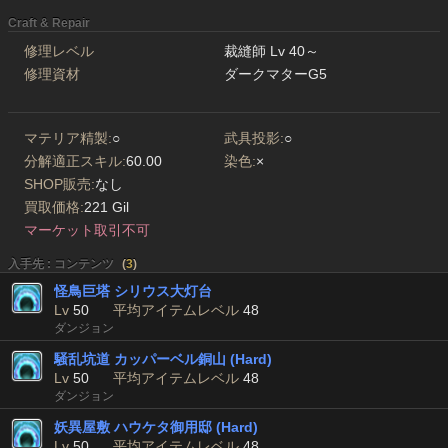
Craft & Repair
修理レベル
裁縫師 Lv 40～
修理資材
ダークマターG5
マテリア精製:
○
武具投影:
○
分解適正スキル:
60.00
染色:
×
SHOP販売:
なし
買取価格:
221 Gil
マーケット取引不可
入手先 : コンテンツ
(
3
)
怪鳥巨塔 シリウス大灯台
Lv
50
平均アイテムレベル
48
ダンジョン
騒乱坑道 カッパーベル銅山 (Hard)
Lv
50
平均アイテムレベル
48
ダンジョン
妖異屋敷 ハウケタ御用邸 (Hard)
Lv
50
平均アイテムレベル
48