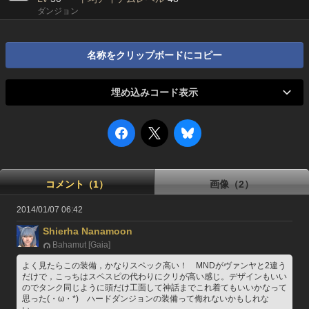
ダンジョン
名称をクリップボードにコピー
埋め込みコード表示
コメント（1）
画像（2）
2014/01/07 06:42
Shierha Nanamoon
Bahamut [Gaia]
よく見たらこの装備，かなりスペック高い！　MNDがヴァンヤと2違う
だけで，こっちはスペスピの代わりにクリが高い感じ。デザインもいい
のでタンク同じように頭だけ工面して神話までこれ着てもいいかなって
思った(・ω・*)　ハードダンジョンの装備って侮れないかもしれな