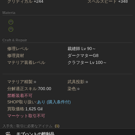
クリティカル
+244
スペルスピード
+348
Materia
Craft & Repair
修理レベル
裁縫師 Lv 90～
修理資材
ダークマターG8
マテリア装着レベル
クラフター Lv 100～
マテリア精製:
○
武具投影:
○
分解適正スキル:
700.00
染色:
○
禁断装着不可
SHOP取り扱い:
あり (購入条件付)
買取価格:
1,625 Gil
マーケット取引不可
入手先 : 取引に必要なアイテム
(
1
)
モブハントの戦利品