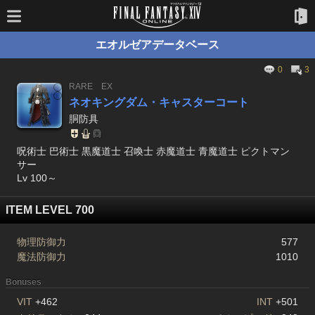
エオルゼアデータベース
0
3
RARE
EX
ネオキングダム・キャスターコート
胴防具
呪術士 巴術士 黒魔道士 召喚士 赤魔道士 青魔道士 ピクトマン
サー
Lv 100～
ITEM LEVEL 700
物理防御力
577
魔法防御力
1010
Bonuses
VIT
+462
INT
+501