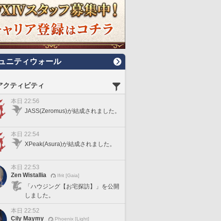
ュニティウォール
アクティビティ
本日 22:56
JASS(Zeromus)が結成されました。
本日 22:54
XPeak(Asura)が結成されました。
本日 22:53
Zen Wistallia
Ifrit [Gaia]
「ハウジング【お宅探訪】」を公開
しました。
本日 22:52
Cily Maymy
Phoenix [Light]