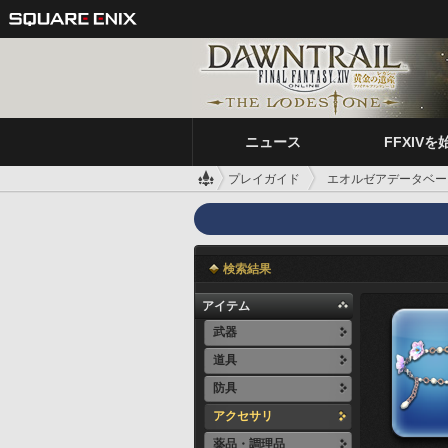
ニュース
FFXIVを
プレイガイド
エオルゼアデータベー
検索結果
アイテム
武器
道具
防具
アクセサリ
薬品・調理品