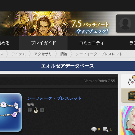
始める
プレイガイド
コミュニティ
ラ
ス
アイテム
アクセサリ
腕輪
シーフォーク・ブレスレット
エオルゼアデータベース
Version:Patch 7.55
シーフォーク・ブレスレット
腕輪
0
1