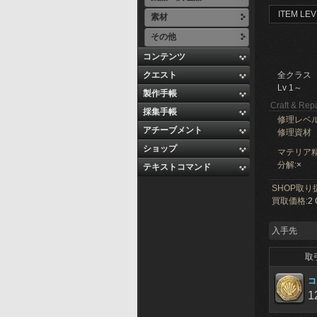
ITEM LEV
素材
その他
コンテンツ
クエスト
全クラス
Lv 1～
製作手帳
Craft & Repa
採集手帳
修理レベ
アチーブメント
修理資材
ショップ
マテリア精
分解:
×
テキストコマンド
SHOP取り
買取価格:
2 
入手先
取
コ
1