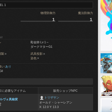
EL 1
物理防御力
魔法防御力
1
1
ir
ル
彫金師 Lv 1～
ダークマターG1
製:
○
武具投影:
○
染色:
×
扱い:
あり
Gil
引に必要なアイテム
販売ショップNPC
トリザサン
ルヴォ真鍮貨
オールド・シャーレアン
2
X: 12.0 Y: 13.3