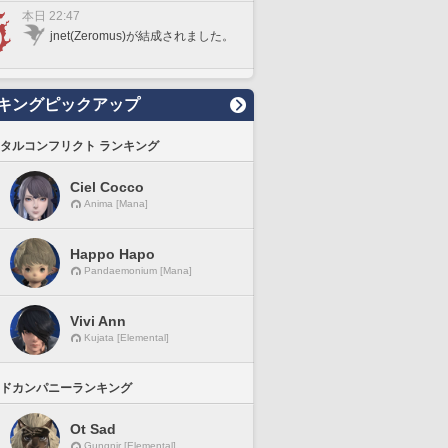
本日 22:47
jnet(Zeromus)が結成されました。
キングピックアップ
タルコンフリクト ランキング
Ciel Cocco
Anima [Mana]
Happo Hapo
Pandaemonium [Mana]
Vivi Ann
Kujata [Elemental]
ドカンパニーランキング
Ot Sad
Gungnir [Elemental]