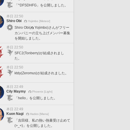
「^DFSDHFG」を公開しました。
本日 22:50
Shiro Obi
Yojimbo [Meteor]
Shiro Obi(
Yojimbo)さんがフリー
カンパニーの立ち上げメンバー募集
を開始しました。
本日 22:50
SFC2(Tonberry)が結成されまし
た。
本日 22:50
ktdy(Zeromus)が結成されました。
本日 22:49
Cily Maymy
Phoenix [Light]
「hello」を公開しました。
本日 22:49
Kuon Nagi
Hades [Mana]
「吉田様、私の熱い熱量受け止めて
(>_<)」を公開しました。