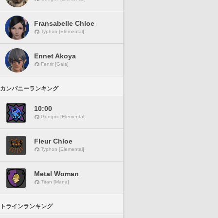
Fransabelle Chloe
Typhon [Elemental]
Ennet Akoya
Fenrir [Gaia]
カンパニーランキング
10:00
Gungnir [Elemental]
Fleur Chloe
Typhon [Elemental]
Metal Woman
Titan [Mana]
トラインランキング