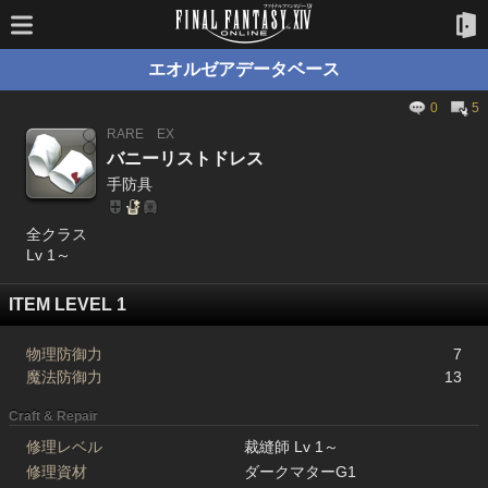
エオルゼアデータベース
0
5
RARE
EX
バニーリストドレス
手防具
全クラス
Lv 1～
ITEM LEVEL 1
物理防御力
7
魔法防御力
13
Craft & Repair
修理レベル
裁縫師 Lv 1～
修理資材
ダークマターG1