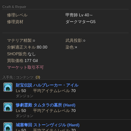
Craft & Repair
修理レベル
甲冑師 Lv 40～
修理資材
ダークマターG5
マテリア精製:
○
武具投影:
○
分解適正スキル:
80.00
染色:
×
SHOP販売:
なし
買取価格:
177 Gil
マーケット取引不可
入手先 : コンテンツ
(
3
)
財宝伝説 ハルブレーカー・アイル
Lv
50
平均アイテムレベル
70
ダンジョン
惨劇霊殿 タムタラの墓所 (Hard)
Lv
50
平均アイテムレベル
70
ダンジョン
城塞奪回 ストーンヴィジル (Hard)
Lv
50
平均アイテムレベル
70