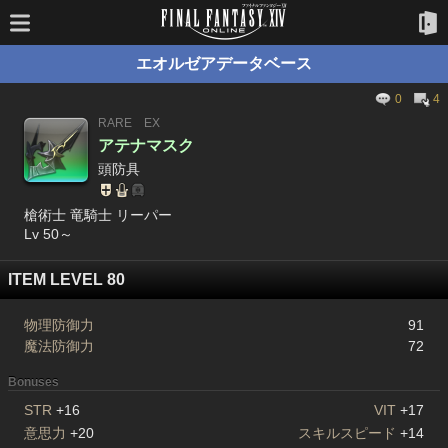
エオルゼアデータベース
0
4
RARE
EX
アテナマスク
頭防具
槍術士 竜騎士 リーパー
Lv 50～
ITEM LEVEL 80
物理防御力
91
魔法防御力
72
Bonuses
STR
+16
VIT
+17
意思力
+20
スキルスピード
+14