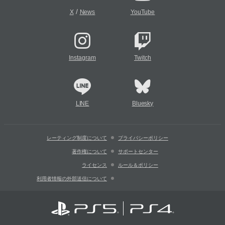
/
X
News
YouTube
Instagram
Twitch
LINE
Bluesky
レーティング制度について
プライバシーポリシー
著作権について
サポートセンター
ライセンス
ルール＆ポリシー
利用者情報の外部送信について