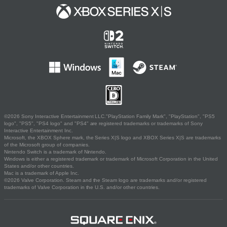
©2026 Sony Interactive Entertainment LLC."PlayStation Family Mark", "PlayStation", "PS5
logo", "PS5", "PS4 logo" and "PS4" are registered trademarks or trademarks of Sony
Interactive Entertainment Inc.
Microsoft, the XBOX Sphere mark, the Series X|S logo and XBOX Series X|S are trademarks
of the Microsoft group of companies.
Nintendo Switch is a trademark of Nintendo.
Windows is either a registered trademark or trademark of Microsoft Corporation in the United
States and/or other countries.
Mac is a trademark of Apple Inc.
©2026 Valve Corporation. Steam and the Steam logo are trademarks and/or registered
trademarks of Valve Corporation in the U.S. and/or other countries.