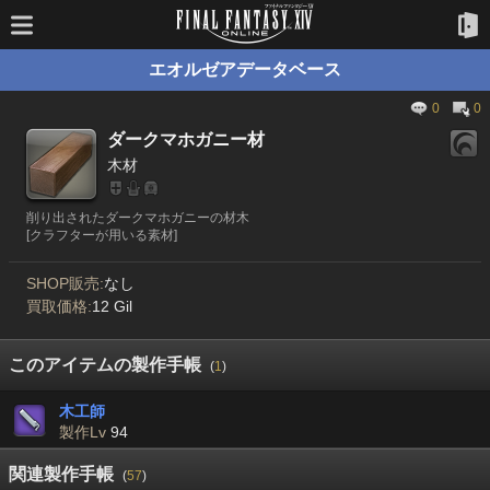
エオルゼアデータベース
0
0
ダークマホガニー材
木材
削り出されたダークマホガニーの材木
[クラフターが用いる素材]
SHOP販売:
なし
買取価格:
12 Gil
このアイテムの製作手帳
(
1
)
木工師
製作Lv
94
関連製作手帳
(
57
)