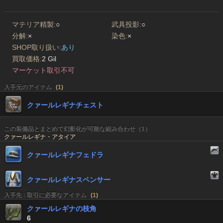
マテリア精製:
○
武具投影:
○
分解:
×
染色:
×
SHOP取り扱い:
あり
買取価格:
2 Gil
マーケット取引不可
入手元のアイテム
(
1
)
クァールレギナチェスト
この装備品とまとめて幻影化が可能な組み合わせ（1）
クァールレギナ・アタイア
クァールレギナフェドラ
クァールレギナスペンサー
入手先 : 取引に必要なアイテム
(
1
)
クァールレギナの枝角
6