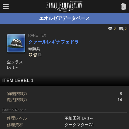
エオルゼアデータベース
0
6
RARE
EX
クァールレギナフェドラ
頭防具
全クラス
Lv 1～
ITEM LEVEL 1
物理防御力
8
魔法防御力
14
Craft & Repair
修理レベル
革細工師 Lv 1～
修理資材
ダークマターG1