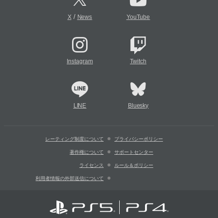
/
X
News
YouTube
Instagram
Twitch
LINE
Bluesky
レーティング制度について
プライバシーポリシー
著作権について
サポートセンター
ライセンス
ルール＆ポリシー
利用者情報の外部送信について