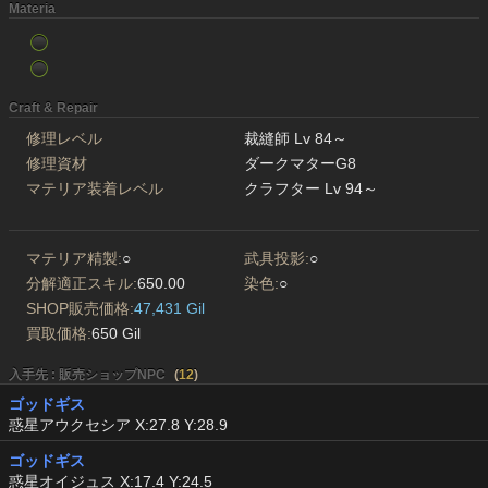
Materia
Craft & Repair
修理レベル
裁縫師 Lv 84～
修理資材
ダークマターG8
マテリア装着レベル
クラフター Lv 94～
マテリア精製:
○
武具投影:
○
分解適正スキル:
650.00
染色:
○
SHOP販売価格:
47,431 Gil
買取価格:
650 Gil
入手先 : 販売ショップNPC
(
12
)
ゴッドギス
惑星アウクセシア X:27.8 Y:28.9
ゴッドギス
惑星オイジュス X:17.4 Y:24.5