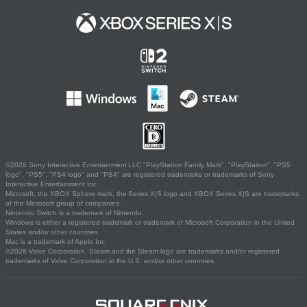
©2026 Sony Interactive Entertainment LLC."PlayStation Family Mark", "PlayStation", "PS5
logo", "PS5", "PS4 logo" and "PS4" are registered trademarks or trademarks of Sony
Interactive Entertainment Inc.
Microsoft, the XBOX Sphere mark, the Series X|S logo and XBOX Series X|S are trademarks
of the Microsoft group of companies.
Nintendo Switch is a trademark of Nintendo.
Windows is either a registered trademark or trademark of Microsoft Corporation in the United
States and/or other countries.
Mac is a trademark of Apple Inc.
©2026 Valve Corporation. Steam and the Steam logo are trademarks and/or registered
trademarks of Valve Corporation in the U.S. and/or other countries.