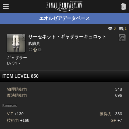
エオルゼアデータベース
0
1
サーセネット・ギャザラーキュロット
脚防具
ギャザラー
Lv 94～
ITEM LEVEL 650
物理防御力
348
魔法防御力
696
Bonuses
VIT
+130
獲得力
+336
技術力
+168
GP
+7