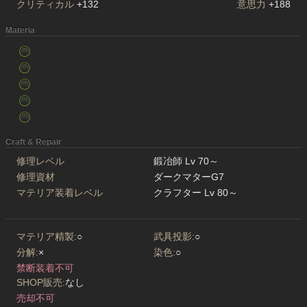
クリティカル
+132
意思力
+188
Materia
Craft & Repair
修理レベル
鍛冶師 Lv 70～
修理資材
ダークマターG7
マテリア装着レベル
クラフター Lv 80～
マテリア精製:
○
武具投影:
○
分解:
×
染色:
○
禁断装着不可
SHOP販売:
なし
売却不可