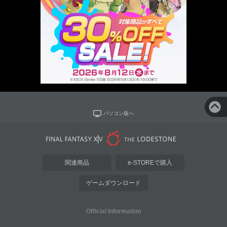
パソコン版へ
関連商品
e-STOREで購入
ゲームダウンロード
Official Information