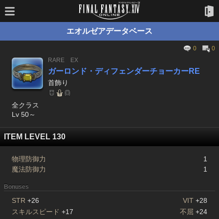
エオルゼアデータベース
0
0
RARE
EX
ガーロンド・ディフェンダーチョーカーRE
首飾り
全クラス
Lv 50～
ITEM LEVEL 130
物理防御力
1
魔法防御力
1
Bonuses
STR
+26
VIT
+28
スキルスピード
+17
不屈
+24