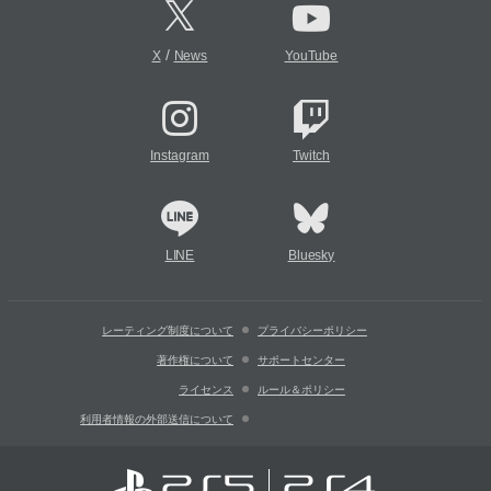
/
X
News
YouTube
Instagram
Twitch
LINE
Bluesky
レーティング制度について
プライバシーポリシー
著作権について
サポートセンター
ライセンス
ルール＆ポリシー
利用者情報の外部送信について