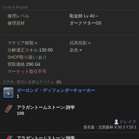
Craft & Repair
修理レベル
彫金師 Lv 40～
修理資材
ダークマターG5
マテリア精製:
○
武具投影:
○
分解適正スキル:
130.00
染色:
×
SHOP取り扱い:
あり
買取価格:
290 Gil
マーケット取引不可
入手先 : 取引に必要なアイテム
(
5
)
ガーロンド・ディフェンダーチョーカー
1
アラガントームストーン:詩学
100
ドレイク
黒衣森：北部森林 X:30.3 Y:20.1
アラガントームストーン:詩学