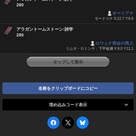
280
オーリアナ
モードゥナ X:22.7 Y:6.6
アラガントームストーン:詩学
280
ロウェナ商会の商人
リムサ・ロミンサ：下甲板層 X:9.0 Y:11.1
タップして表示
名称をクリップボードにコピー
埋め込みコード表示