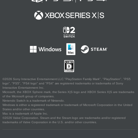
©2026 Sony Interactive Entertainment LLC."PlayStation Family Mark", "PlayStation", "PS5
logo", "PS5", "PS4 logo" and "PS4" are registered trademarks or trademarks of Sony
Interactive Entertainment Inc.
Microsoft, the XBOX Sphere mark, the Series X|S logo and XBOX Series X|S are trademarks
of the Microsoft group of companies.
Nintendo Switch is a trademark of Nintendo.
Windows is either a registered trademark or trademark of Microsoft Corporation in the United
States and/or other countries.
Mac is a trademark of Apple Inc.
©2026 Valve Corporation. Steam and the Steam logo are trademarks and/or registered
trademarks of Valve Corporation in the U.S. and/or other countries.