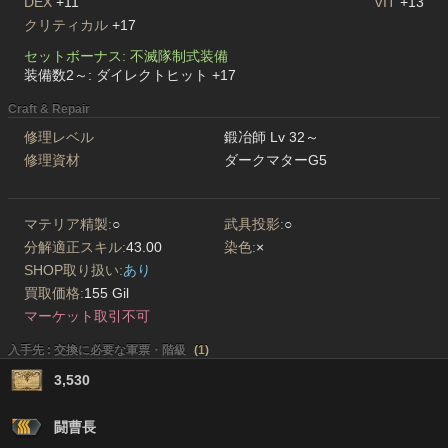
DEX
+11
VIT
+13
クリティカル
+17
セットボーナス: 不滅隊制式装備
装備数2～: ダイレクトヒット +17
Craft & Repair
修理レベル
鍛冶師 Lv 32～
修理資材
ダークマターG5
マテリア精製:
○
武具投影:
○
分解適正スキル:
43.00
染色:
×
SHOP取り扱い:
あり
買取価格:
155 Gil
マーケット取引不可
入手先 : 交換に必要な軍票・階級
(
1
)
3,530
闘曹長