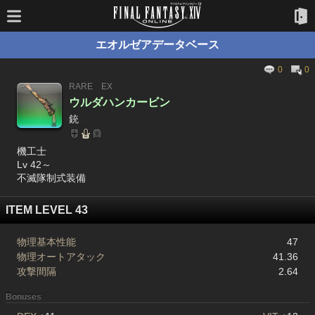
エオルゼアデータベース
0
0
RARE
EX
ウルダハンカービン
銃
機工士
Lv 42～
不滅隊制式装備
ITEM LEVEL 43
物理基本性能
47
物理オートアタック
41.36
攻撃間隔
2.64
Bonuses