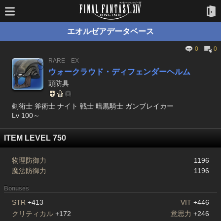
エオルゼアデータベース
0
0
RARE
EX
ウォークラウド・ディフェンダーヘルム
頭防具
剣術士 斧術士 ナイト 戦士 暗黒騎士 ガンブレイカー
Lv 100～
ITEM LEVEL 750
物理防御力
1196
魔法防御力
1196
Bonuses
STR
+413
VIT
+446
クリティカル
+172
意思力
+246