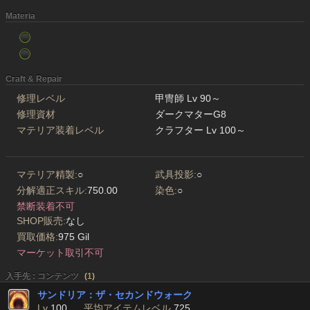
Materia
Craft & Repair
修理レベル
甲冑師 Lv 90～
修理資材
ダークマターG8
マテリア装着レベル
クラフター Lv 100～
マテリア精製:
○
武具投影:
○
分解適正スキル:
750.00
染色:
○
禁断装着不可
SHOP販売:
なし
買取価格:
975 Gil
マーケット取引不可
入手先 : コンテンツ
(
1
)
サンドリア：ザ・セカンドウォーク
Lv
100
平均アイテムレベル
725