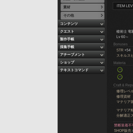
ITEM LEV
素材
その他
コンテンツ
クエスト
槍術士 竜
Lv 60～
製作手帳
Bonuses
採集手帳
STR
+54
アチーブメント
スキルス
ショップ
Materia
テキストコマンド
Craft & Repa
修理レベ
修理資材
マテリア
マテリア精
分解適正ス
禁断装着不
SHOP販売: