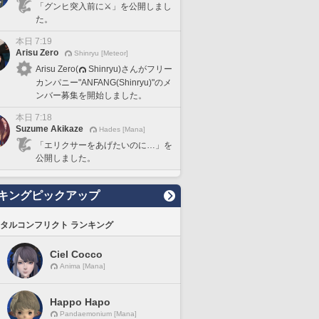
「グンヒ突入前に⚔️」を公開しまし
た。
本日 7:19
Arisu Zero
Shinryu [Meteor]
Arisu Zero(
Shinryu)さんがフリー
カンパニー"ANFANG(Shinryu)"のメ
ンバー募集を開始しました。
本日 7:18
Suzume Akikaze
Hades [Mana]
「エリクサーをあげたいのに…」を
公開しました。
キングピックアップ
タルコンフリクト ランキング
Ciel Cocco
Anima [Mana]
Happo Hapo
Pandaemonium [Mana]