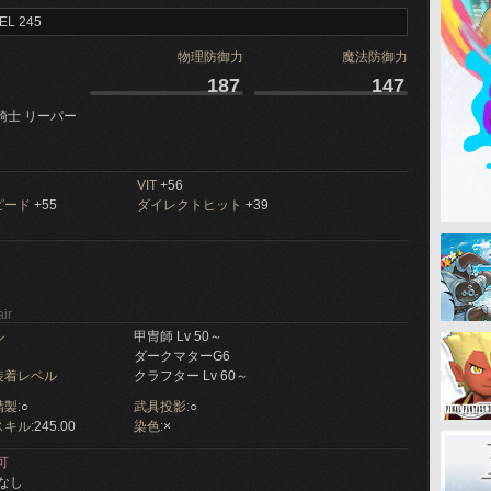
EL 245
物理防御力
魔法防御力
187
147
騎士 リーパー
VIT
+56
ピード
+55
ダイレクトヒット
+39
ir
ル
甲冑師 Lv 50～
ダークマターG6
装着レベル
クラフター Lv 60～
製:
○
武具投影:
○
キル:
245.00
染色:
×
可
なし