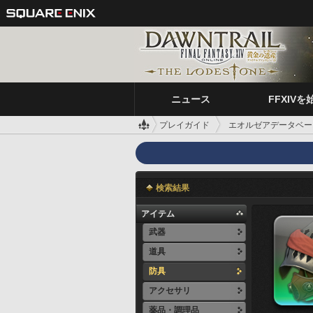
ニュース
FFXIVを
プレイガイド
エオルゼアデータベー
検索結果
アイテム
武器
道具
防具
アクセサリ
薬品・調理品