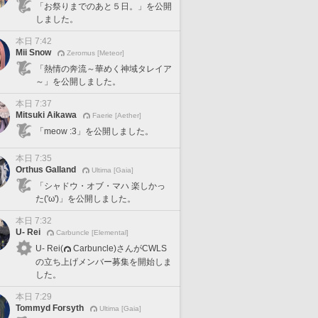
「お祭りまでのあと５日。」を公開
しました。
本日 7:42
Mii Snow
Zeromus [Meteor]
「熱情の奔流～華めく神域タレイア
～」を公開しました。
本日 7:37
Mitsuki Aikawa
Faerie [Aether]
「meow :3」を公開しました。
本日 7:35
Orthus Galland
Ultima [Gaia]
「シャドウ・オブ・マハ 楽しかっ
た('ω')」を公開しました。
本日 7:32
U- Rei
Carbuncle [Elemental]
U- Rei(
Carbuncle)さんがCWLS
の立ち上げメンバー募集を開始しま
した。
本日 7:29
Tommyd Forsyth
Ultima [Gaia]