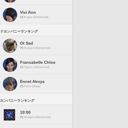
Vivi Ann
Kujata [Elemental]
ドカンパニーランキング
Ot Sad
Gungnir [Elemental]
Fransabelle Chloe
Typhon [Elemental]
Ennet Akoya
Fenrir [Gaia]
カンパニーランキング
10:00
Gungnir [Elemental]