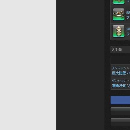
フ
腕
フ
指
フ
入手先
ダンジョン
>
巨大防壁 
ダンジョン
>
霊峰浄化 ソ