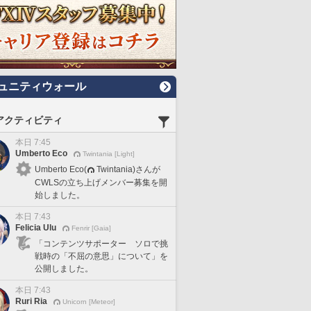
ュニティウォール
アクティビティ
本日 7:45
Umberto Eco
Twintania [Light]
Umberto Eco(
Twintania)さんが
CWLSの立ち上げメンバー募集を開
始しました。
本日 7:43
Felicia Ulu
Fenrir [Gaia]
「コンテンツサポーター ソロで挑
戦時の「不屈の意思」について」を
公開しました。
本日 7:43
Ruri Ria
Unicorn [Meteor]