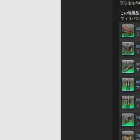
買取価格:
54
この装備品
フィリバス
頭
フ
胴
フ
手
フ
脚
フ
足
フ
耳
フ
首