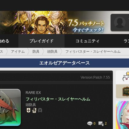
始める
プレイガイド
コミュニティ
ラ
ス
アイテム
防具
頭防具
フィリバスター・スレイヤーヘルム
エオルゼアデータベース
Version:Patch 7.55
RARE
EX
フィリバスター・スレイヤーヘルム
頭防具
0
2