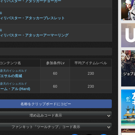
ィリバスター・アタッカーチョーカー
輪
ィリバスター・アタッカーブレスレット
輪
ィリバスター・アタッカーアーマーリング
コンテンツ名
参加条件Lv
平均アイテムレベル
蒼天のイシュガルド
60
230
バエサルの長城
蒼天のイシュガルド
60
230
ーム・アル (Hard)
名称をクリップボードにコピー
埋め込みコード表示
ファンキット「ツールチップ」コード表示