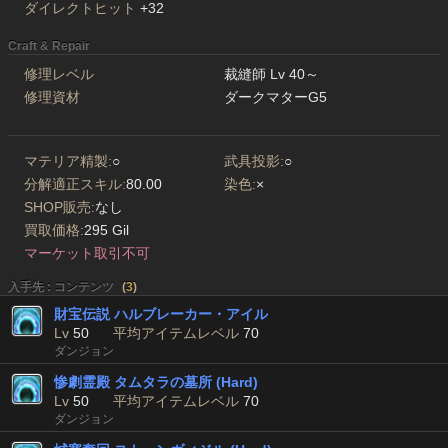
ダイレクトヒット
+32
Craft & Repair
修理レベル
裁縫師 Lv 40～
修理資材
ダークマターG5
マテリア精製:
○
武具投影:
○
分解適正スキル:
80.00
染色:
×
SHOP販売:
なし
買取価格:
295 Gil
マーケット取引不可
入手先 : コンテンツ
(
3
)
財宝伝説 ハルブレーカー・アイル
Lv
50
平均アイテムレベル
70
ダンジョン
惨劇霊殿 タムタラの墓所 (Hard)
Lv
50
平均アイテムレベル
70
ダンジョン