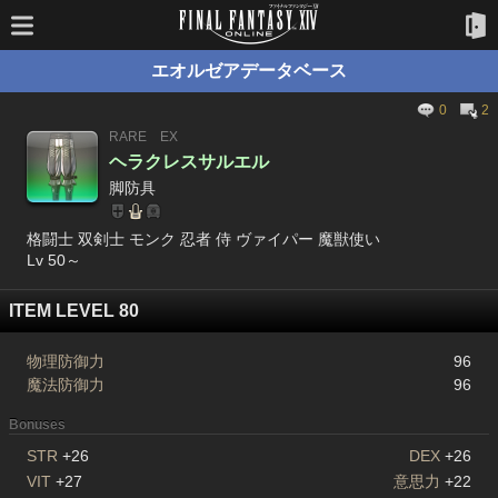
エオルゼアデータベース
0
2
RARE
EX
ヘラクレスサルエル
脚防具
格闘士 双剣士 モンク 忍者 侍 ヴァイパー 魔獣使い
Lv 50～
ITEM LEVEL 80
物理防御力
96
魔法防御力
96
Bonuses
STR
+26
DEX
+26
VIT
+27
意思力
+22