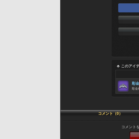
このアイ
彫
彫金
コメント（0）
コメント