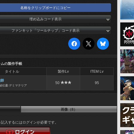
名称をクリップボードにコピー
埋め込みコード表示
ファンキット「ツールチップ」コード表示
テムの製作手帳
タイトル
製作Lv
ITEM Lv
金師
50
95
秘伝書:デミマテリア
画像（8）
を記入するにはログインが必要です。