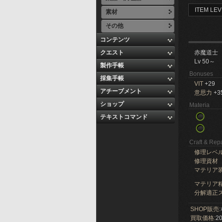
ITEM LEV
素材
その他
コンテンツ
クエスト
赤魔道士
Lv 50～
製作手帳
Bonuses
採集手帳
VIT
+29
アチーブメント
意思力
+3
ショップ
Materia
テキストコマンド
Craft & Repa
修理レベ
修理資材
マテリア
マテリア精
分解適正ス
SHOP販売:
買取価格:
20