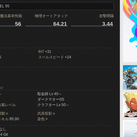
EL 95
魔法基本性能
物理オートアタック
攻撃間隔
56
64.21
3.44
INT
+31
5
スペルスピード
+24
ir
ル
彫金師 Lv 40～
ダークマターG5
装着レベル
クラフター Lv 50～
製:
○
武具投影:
○
キル:
95.00
染色:
×
なし
4 Gil