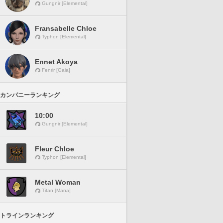
Gungnir [Elemental]
Fransabelle Chloe
Typhon [Elemental]
Ennet Akoya
Fenrir [Gaia]
カンパニーランキング
10:00
Gungnir [Elemental]
Fleur Chloe
Typhon [Elemental]
Metal Woman
Titan [Mana]
トラインランキング