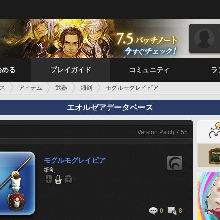
始める
プレイガイド
コミュニティ
ラ
ス
アイテム
武器
細剣
モグルモグレイピア
エオルゼアデータベース
Version:Patch 7.55
モグルモグレイピア
細剣
0
8