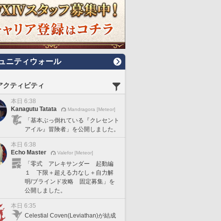
ュニティウォール
アクティビティ
本日 6:38
Kanagutu Tatata
Mandragora [Meteor]
「基本ぶっ倒れている『クレセント
アイル』冒険者」を公開しました。
本日 6:38
Echo Master
Valefor [Meteor]
「零式 アレキサンダー 起動編
１ 下限＋超える力なし＋自力解
明/ブラインド攻略 固定募集」を
公開しました。
本日 6:35
Celestial Coven(Leviathan)が結成