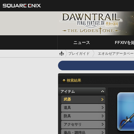
ニュース
FFXIVを
プレイガイド
エオルゼアデータベー
検索結果
アイテム
武器
道具
防具
アクセサリ
薬品・調理品