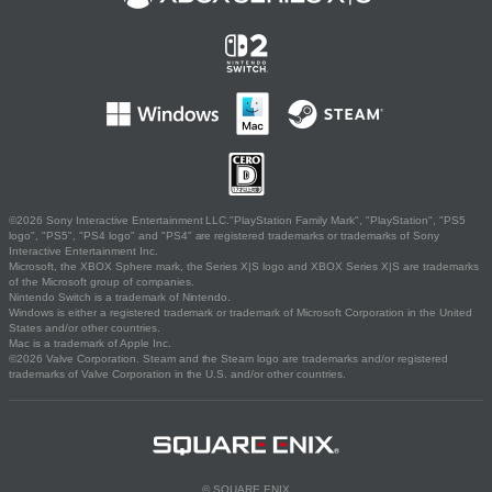
©2026 Sony Interactive Entertainment LLC."PlayStation Family Mark", "PlayStation", "PS5
logo", "PS5", "PS4 logo" and "PS4" are registered trademarks or trademarks of Sony
Interactive Entertainment Inc.
Microsoft, the XBOX Sphere mark, the Series X|S logo and XBOX Series X|S are trademarks
of the Microsoft group of companies.
Nintendo Switch is a trademark of Nintendo.
Windows is either a registered trademark or trademark of Microsoft Corporation in the United
States and/or other countries.
Mac is a trademark of Apple Inc.
©2026 Valve Corporation. Steam and the Steam logo are trademarks and/or registered
trademarks of Valve Corporation in the U.S. and/or other countries.
© SQUARE ENIX