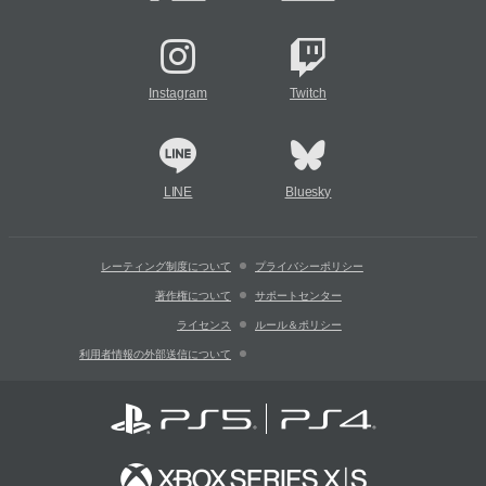
Instagram
Twitch
LINE
Bluesky
レーティング制度について
プライバシーポリシー
著作権について
サポートセンター
ライセンス
ルール＆ポリシー
利用者情報の外部送信について