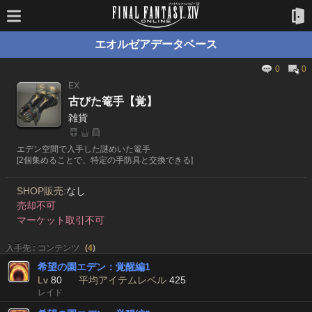
エオルゼアデータベース
0
0
EX
古びた篭手【覚】
雑貨
エデン空間で入手した謎めいた篭手
[2個集めることで、特定の手防具と交換できる]
SHOP販売:
なし
売却不可
マーケット取引不可
入手先 : コンテンツ
(
4
)
希望の園エデン：覚醒編1
Lv
80
平均アイテムレベル
425
レイド