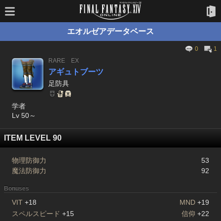
エオルゼアデータベース
0
1
RARE
EX
アギュトブーツ
足防具
学者
Lv 50～
ITEM LEVEL 90
物理防御力
53
魔法防御力
92
Bonuses
VIT
+18
MND
+19
スペルスピード
+15
信仰
+22