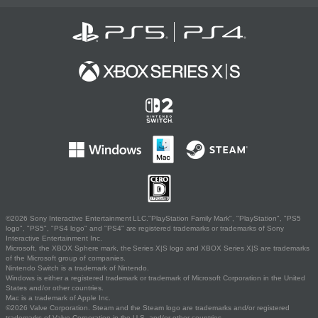
©2026 Sony Interactive Entertainment LLC."PlayStation Family Mark", "PlayStation", "PS5
logo", "PS5", "PS4 logo" and "PS4" are registered trademarks or trademarks of Sony
Interactive Entertainment Inc.
Microsoft, the XBOX Sphere mark, the Series X|S logo and XBOX Series X|S are trademarks
of the Microsoft group of companies.
Nintendo Switch is a trademark of Nintendo.
Windows is either a registered trademark or trademark of Microsoft Corporation in the United
States and/or other countries.
Mac is a trademark of Apple Inc.
©2026 Valve Corporation. Steam and the Steam logo are trademarks and/or registered
trademarks of Valve Corporation in the U.S. and/or other countries.