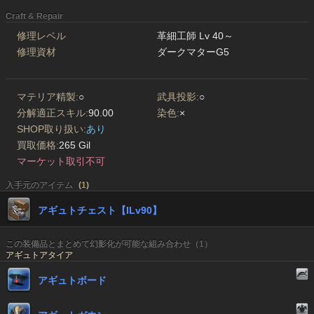
Craft & Repair
修理レベル
革細工師 Lv 40～
修理資材
ダークマターG5
マテリア精製:
○
武具投影:
○
分解適正スキル:
90.00
染色:
×
SHOP取り扱い:
あり
買取価格:
265 Gil
マーケット取引不可
入手元のアイテム
(
1
)
アギュトチェスト【ILv90】
この装備品とまとめて幻影化が可能な組み合わせ（1）
アギュトアタイア
アギュトボード