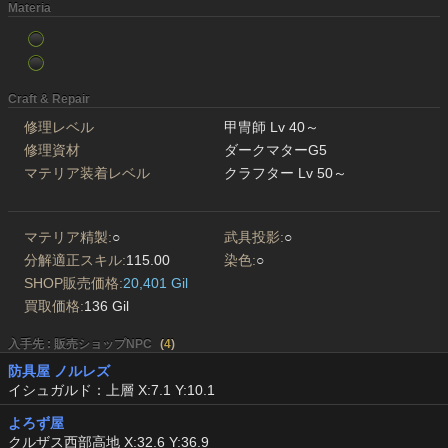
Materia
Craft & Repair
修理レベル
甲冑師 Lv 40～
修理資材
ダークマターG5
マテリア装着レベル
クラフター Lv 50～
マテリア精製:
○
武具投影:
○
分解適正スキル:
115.00
染色:
○
SHOP販売価格:
20,401 Gil
買取価格:
136 Gil
入手先 : 販売ショップNPC
(
4
)
防具屋 ノルレズ
イシュガルド：上層 X:7.1 Y:10.1
よろず屋
クルザス西部高地 X:32.6 Y:36.9