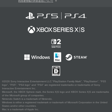
利用者情報の外部送信について
©2026 Sony Interactive Entertainment LLC."PlayStation Family Mark", "PlayStation", "PS5
logo", "PS5", "PS4 logo" and "PS4" are registered trademarks or trademarks of Sony
Interactive Entertainment Inc.
Microsoft, the XBOX Sphere mark, the Series X|S logo and XBOX Series X|S are trademarks
of the Microsoft group of companies.
Nintendo Switch is a trademark of Nintendo.
Windows is either a registered trademark or trademark of Microsoft Corporation in the United
States and/or other countries.
Mac is a trademark of Apple Inc.