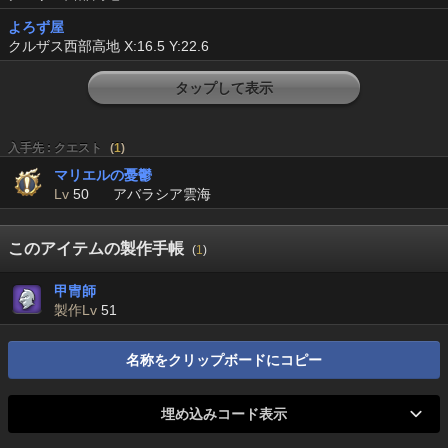
よろず屋
クルザス西部高地 X:16.5 Y:22.6
タップして表示
入手先 : クエスト
(
1
)
マリエルの憂鬱
Lv
50
アバラシア雲海
このアイテムの製作手帳
(
1
)
甲冑師
製作Lv
51
名称をクリップボードにコピー
埋め込みコード表示