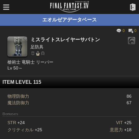
エオルゼアデータベース
0
0
ミスライトスレイヤーサバトン
足防具
槍術士 竜騎士 リーパー
Lv 50～
ITEM LEVEL 115
物理防御力
86
魔法防御力
67
Bonuses
STR
+24
VIT
+25
クリティカル
+25
意思力
+18