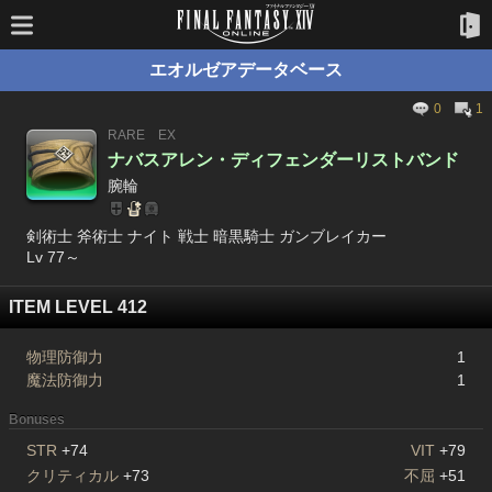
エオルゼアデータベース
0
1
RARE
EX
ナバスアレン・ディフェンダーリストバンド
腕輪
剣術士 斧術士 ナイト 戦士 暗黒騎士 ガンブレイカー
Lv 77～
ITEM LEVEL 412
物理防御力
1
魔法防御力
1
Bonuses
STR
+74
VIT
+79
クリティカル
+73
不屈
+51