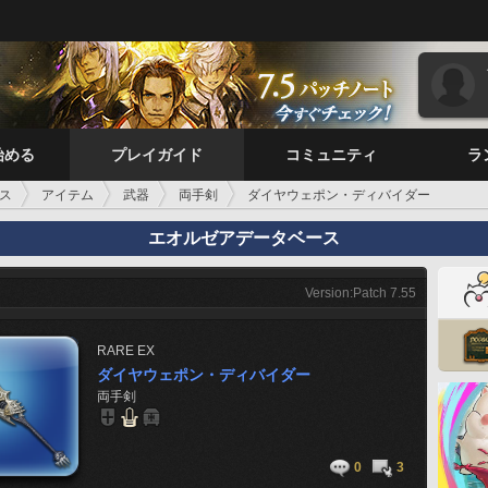
始める
プレイガイド
コミュニティ
ラ
ス
アイテム
武器
両手剣
ダイヤウェポン・ディバイダー
エオルゼアデータベース
Version:Patch 7.55
RARE
EX
ダイヤウェポン・ディバイダー
両手剣
0
3