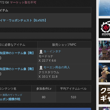
772 Gil
マーケット取引不可
イテム
イヤ・ウェポンチェスト【ILv525】
引に必要なアイテム
販売ショップNPC
カ・インタナ
知蛮神のトーテム像【剛】
モードゥナ
0
X: 22.7 Y: 6.6
モーエン商会の商人
知蛮神のトーテム像【剛】
クリスタリウム
0
X: 10.1 Y: 11.8
コンテンツ名
参加条件Lv
平均アイテムレベル
>
漆黒のヴィランズ
80
510
ェポン捕獲作戦