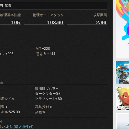
EL 525
物理基本性能
物理オートアタック
攻撃間隔
105
103.60
2.96
VIT
+220
カル
+206
意思力
+144
ir
ル
鍛冶師 Lv 70～
ダークマターG7
装着レベル
クラフター Lv 80～
製:
○
武具投影:
○
キル:
525.00
染色:
×
可
扱い:
あり (購入条件付)