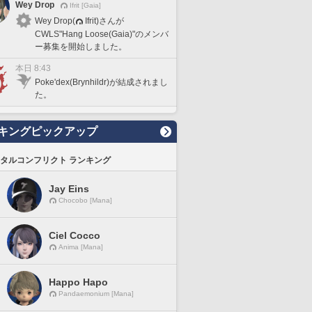
Wey Drop
Ifrit [Gaia]
Wey Drop(
Ifrit)さんが
CWLS"Hang Loose(Gaia)"のメンバ
ー募集を開始しました。
本日 8:43
Poke'dex(Brynhildr)が結成されまし
た。
キングピックアップ
タルコンフリクト ランキング
Jay Eins
Chocobo [Mana]
Ciel Cocco
Anima [Mana]
Happo Hapo
Pandaemonium [Mana]