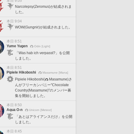
本日 9:05
Narcolepsy(Zeromus)が結成されま
した。
本日 9:04
WOW(Gungnir)が結成されました。
本日 8:51
Yume Yugen
Odin [Light]
「Was hab ich verpasst?」を公開
しました。
本日 8:51
Pipiele Hikoboshi
Masamune [Mana]
Pipiele Hikoboshi(
Masamune)さ
んがフリーカンパニー"Chocolate
Country(Masamune)"のメンバー募
集を開始しました。
本日 8:50
Aqua O-n
Unicorn [Meteor]
「あとはアライアンスだけ」を公開
しました。
本日 8:45