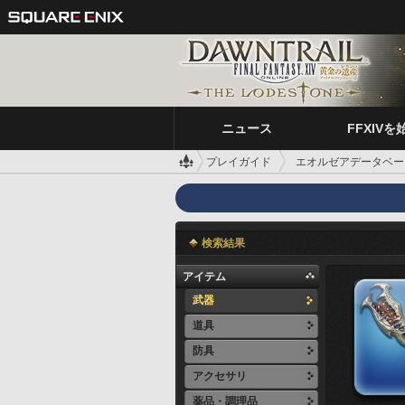
ニュース
FFXIVを
プレイガイド
エオルゼアデータベー
検索結果
アイテム
武器
道具
防具
アクセサリ
薬品・調理品