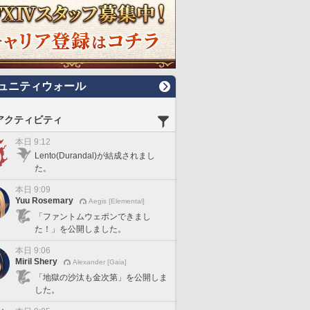
ュニティウォール
アクティビティ
本日 9:12
Lento(Durandal)が結成されまし
た。
本日 9:09
Yuu Rosemary
Aegis [Elemental]
「ファントムウェポンできまし
た！」を公開しました。
本日 9:06
Miril Shery
Alexander [Gaia]
「地獄の沙汰も金次第」を公開しま
した。