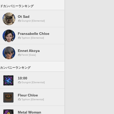
ドカンパニーランキング
Ot Sad
Gungnir [Elemental]
Fransabelle Chloe
Typhon [Elemental]
Ennet Akoya
Fenrir [Gaia]
カンパニーランキング
10:00
Gungnir [Elemental]
Fleur Chloe
Typhon [Elemental]
Metal Woman