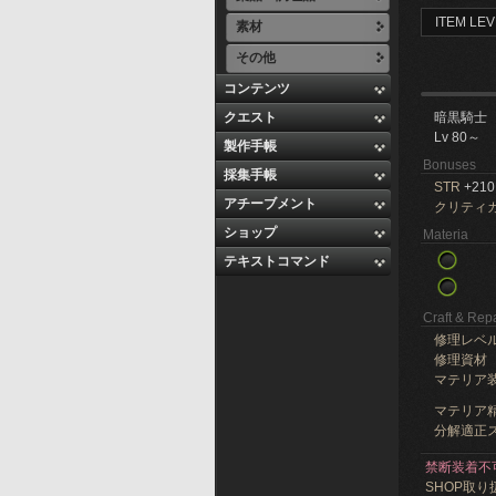
ITEM LEV
素材
その他
コンテンツ
クエスト
暗黒騎士
Lv 80～
製作手帳
Bonuses
採集手帳
STR
+210
アチーブメント
クリティ
ショップ
Materia
テキストコマンド
Craft & Repa
修理レベ
修理資材
マテリア
マテリア精
分解適正ス
禁断装着不
SHOP取り