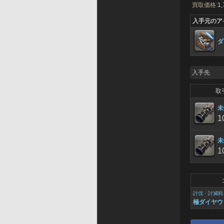
買取価格:
1,
入手元のア
ダ
入手先
取
未
1
未
1
討伐・討滅戦
極ダイヤウ