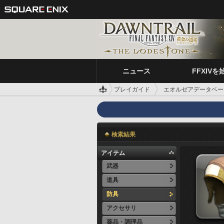
ニュース
FFXIVを
プレイガイド
エオルゼアデータベー
検索結果
アイテム
武器
道具
防具
アクセサリ
薬品・調理品