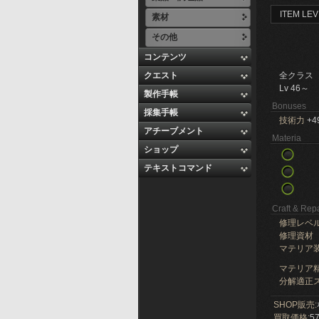
ITEM LEV
素材
その他
コンテンツ
クエスト
全クラス
Lv 46～
製作手帳
Bonuses
採集手帳
技術力
+4
アチーブメント
Materia
ショップ
テキストコマンド
Craft & Repa
修理レベ
修理資材
マテリア
マテリア精
分解適正ス
SHOP販売:
買取価格:
57