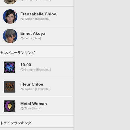
Fransabelle Chloe
Typhon [Elemental]
Ennet Akoya
Fenrir [Gaia]
カンパニーランキング
10:00
Gungnir [Elemental]
Fleur Chloe
Typhon [Elemental]
Metal Woman
Titan [Mana]
トラインランキング