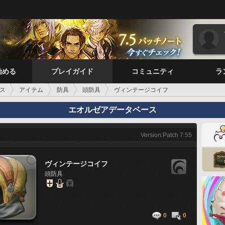
始める
プレイガイド
コミュニティ
ラ
ス
アイテム
防具
頭防具
ヴィンテージコイフ
エオルゼアデータベース
Version:Patch 7.55
ヴィンテージコイフ
頭防具
0
0