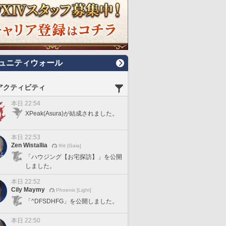
ュニティウォール
アクティビティ
本日 22:54
XPeak(Asura)が結成されました。
本日 22:53
Zen Wistallia
Ifrit [Gaia]
「ハウジング【お宅探訪】」を公開
しました。
本日 22:52
Cily Maymy
Phoenix [Light]
「^DFSDHFG」を公開しました。
本日 22:50