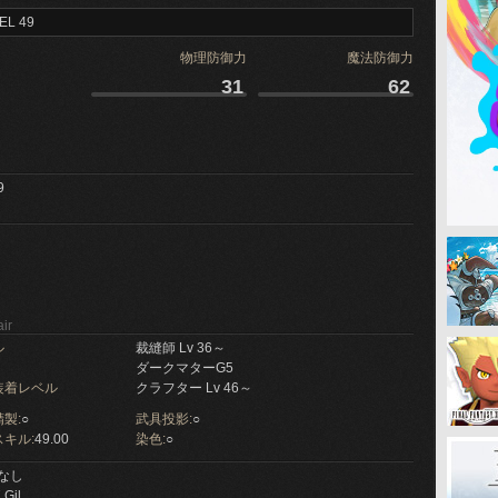
EL 49
物理防御力
魔法防御力
31
62
9
ir
ル
裁縫師 Lv 36～
ダークマターG5
装着レベル
クラフター Lv 46～
製:
○
武具投影:
○
キル:
49.00
染色:
○
なし
 Gil