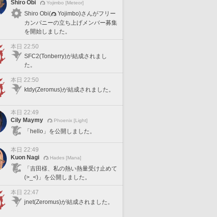
Shiro Obi
Yojimbo [Meteor]
Shiro Obi(
Yojimbo)さんがフリー
カンパニーの立ち上げメンバー募集
を開始しました。
本日 22:50
SFC2(Tonberry)が結成されまし
た。
本日 22:50
ktdy(Zeromus)が結成されました。
本日 22:49
Cily Maymy
Phoenix [Light]
「hello」を公開しました。
本日 22:49
Kuon Nagi
Hades [Mana]
「吉田様、私の熱い熱量受け止めて
(>_<)」を公開しました。
本日 22:47
jnet(Zeromus)が結成されました。