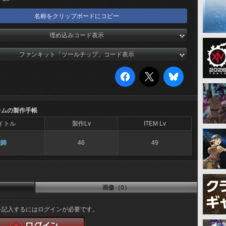
名称をクリップボードにコピー
埋め込みコード表示
ファンキット「ツールチップ」コード表示
テムの製作手帳
イトル
製作Lv
ITEM Lv
縫師
46
49
画像（0）
を記入するにはログインが必要です。