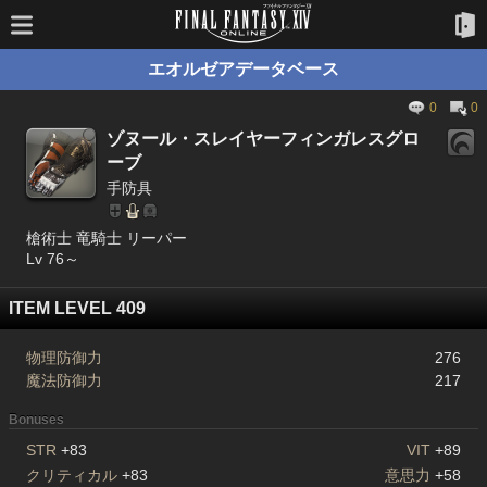
エオルゼアデータベース
0
0
ゾヌール・スレイヤーフィンガレスグロ
ーブ
手防具
槍術士 竜騎士 リーパー
Lv 76～
ITEM LEVEL 409
物理防御力
276
魔法防御力
217
Bonuses
STR
+83
VIT
+89
クリティカル
+83
意思力
+58