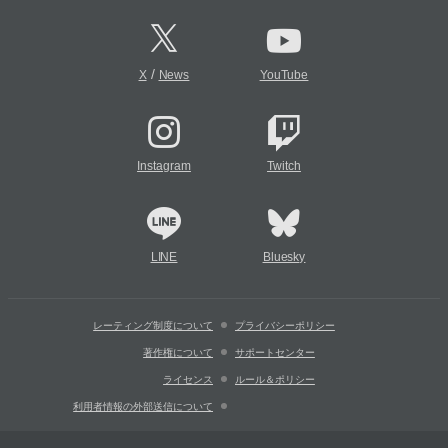
/
X
News
YouTube
Instagram
Twitch
LINE
Bluesky
レーティング制度について
プライバシーポリシー
著作権について
サポートセンター
ライセンス
ルール＆ポリシー
利用者情報の外部送信について