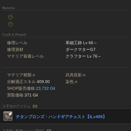
Materia
Craft & Repair
修理レベル
革細工師 Lv 66～
修理資材
ダークマターG7
マテリア装着レベル
クラフター Lv 76～
マテリア精製:
○
武具投影:
○
分解適正スキル:
409.00
染色:
○
SHOP販売価格:
23,732 Gil
買取価格:
371 Gil
入手元のアイテム
(
1
)
チタンブロンズ・ハンドギアチェスト【ILv409】
入手先 : 販売ショップNPC
(
3
)