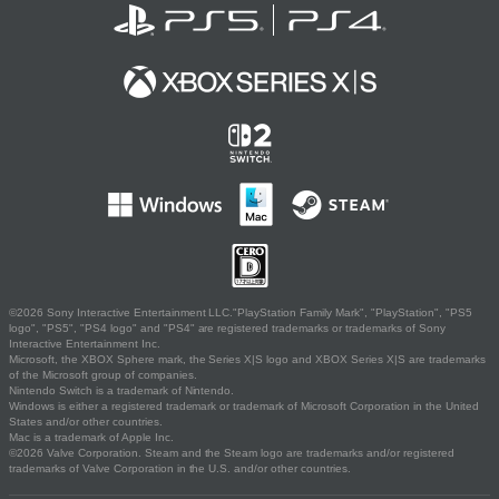
©2026 Sony Interactive Entertainment LLC."PlayStation Family Mark", "PlayStation", "PS5
logo", "PS5", "PS4 logo" and "PS4" are registered trademarks or trademarks of Sony
Interactive Entertainment Inc.
Microsoft, the XBOX Sphere mark, the Series X|S logo and XBOX Series X|S are trademarks
of the Microsoft group of companies.
Nintendo Switch is a trademark of Nintendo.
Windows is either a registered trademark or trademark of Microsoft Corporation in the United
States and/or other countries.
Mac is a trademark of Apple Inc.
©2026 Valve Corporation. Steam and the Steam logo are trademarks and/or registered
trademarks of Valve Corporation in the U.S. and/or other countries.