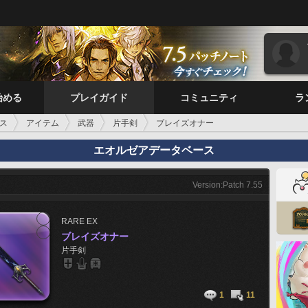
始める
プレイガイド
コミュニティ
ラ
ス
アイテム
武器
片手剣
ブレイズオナー
エオルゼアデータベース
Version:Patch 7.55
RARE
EX
ブレイズオナー
片手剣
1
11