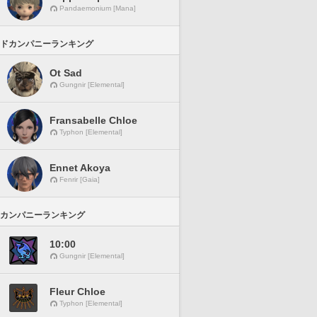
Pandaemonium [Mana]
ドカンパニーランキング
Ot Sad
Gungnir [Elemental]
Fransabelle Chloe
Typhon [Elemental]
Ennet Akoya
Fenrir [Gaia]
カンパニーランキング
10:00
Gungnir [Elemental]
Fleur Chloe
Typhon [Elemental]