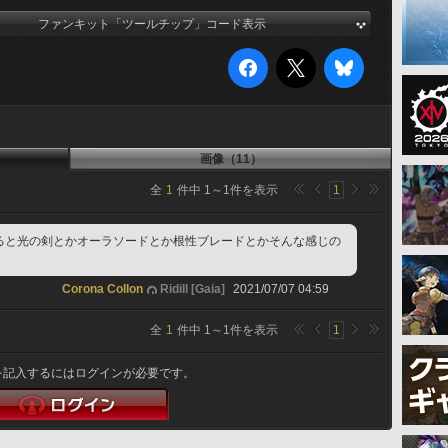
ファンキット「ツールチップ」コード表示
画像（11）
全
1
件中
1
～
1
件を表示
1
ると光の剣とかオーラソードとか根性ブレードとかそんな感じの
Corona Collon
Ridill [Gaia]
2021/07/07 04:59
全
1
件中
1
～
1
件を表示
1
を記入するにはログインが必要です。