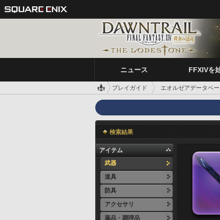
ニュース
FFXIVを
プレイガイド
エオルゼアデータベー
検索結果
アイテム
武器
道具
防具
アクセサリ
薬品・調理品