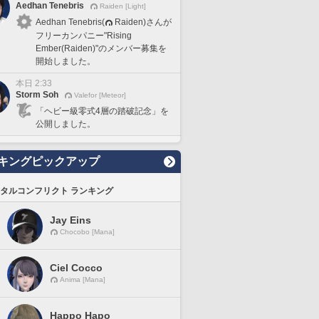
Aedhan Tenebris
Raiden [Light]
Aedhan Tenebris(
Raiden)さんが
フリーカンパニー"Rising
Ember(Raiden)"のメンバー募集を
開始しました。
本日 2:33
Storm Soh
Valefor [Meteor]
「ヘビー級零式4層の踏破記念」を
公開しました。
キングピックアップ
タルコンフリクト ランキング
Jay Eins
Chocobo [Mana]
Ciel Cocco
Anima [Mana]
Happo Hapo