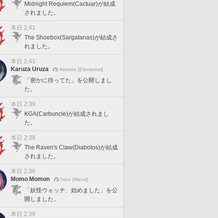
Midnight Requiem(Cactuar)が結成
されました。
本日 2:41
The Shoebox(Sargatanas)が結成さ
れました。
本日 2:41
Karuza Uruza
Atomos [Elemental]
「密かに待ってた」を公開しまし
た。
本日 2:39
KGA(Carbuncle)が結成されまし
た。
本日 2:38
The Raven's Claw(Diabolos)が結成
されました。
本日 2:36
Momo Momon
Ixion [Mana]
「妖怪ウォッチ、始めました」を公
開しました。
本日 2:36