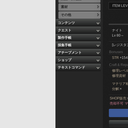
ITEM LEV
素材
その他
コンテンツ
クエスト
ナイト
Lv 80～
製作手帳
[レジスタ
採集手帳
Bonuses
アチーブメント
STR
+154
ショップ
Craft & Repa
テキストコマンド
修理レベ
修理資材
マテリア精
分解:
×
SHOP販売:
売却不可
マ