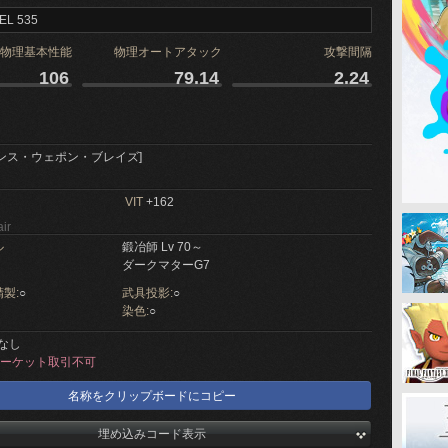
EL 535
物理基本性能
物理オートアタック
攻撃間隔
106
79.14
2.24
ンス・ウェポン・ブレイズ]
VIT
+162
ir
ル
鍛冶師 Lv 70～
ダークマターG7
製:
○
武具投影:
○
染色:
○
なし
ーケット取引不可
名称をクリップボードにコピー
埋め込みコード表示