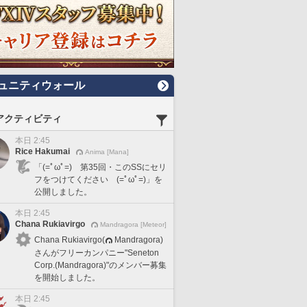
ュニティウォール
アクティビティ
本日 2:45
Rice Hakumai
Anima [Mana]
「(=ﾟωﾟ=) 第35回・このSSにセリ
フをつけてください (=ﾟωﾟ=)」を
公開しました。
本日 2:45
Chana Rukiavirgo
Mandragora [Meteor]
Chana Rukiavirgo(
Mandragora)
さんがフリーカンパニー"Seneton
Corp.(Mandragora)"のメンバー募集
を開始しました。
本日 2:45