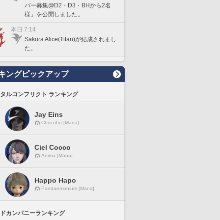
バー募集@D2・D3・BHから2名
様」を公開しました。
本日 7:14
Sakura Alice(Titan)が結成されまし
た。
キングピックアップ
タルコンフリクト ランキング
Jay Eins
Chocobo [Mana]
Ciel Cocco
Anima [Mana]
Happo Hapo
Pandaemonium [Mana]
ドカンパニーランキング