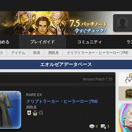
始める
プレイガイド
コミュニティ
ラ
ス
アイテム
防具
胴防具
クリプトラーカー・ヒーラーローブRE
エオルゼアデータベース
Version:Patch 7.55
RARE
EX
クリプトラーカー・ヒーラーローブRE
胴防具
0
3