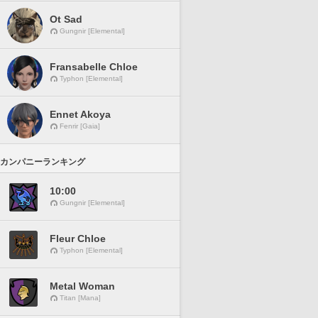
Ot Sad
Gungnir [Elemental]
Fransabelle Chloe
Typhon [Elemental]
Ennet Akoya
Fenrir [Gaia]
カンパニーランキング
10:00
Gungnir [Elemental]
Fleur Chloe
Typhon [Elemental]
Metal Woman
Titan [Mana]