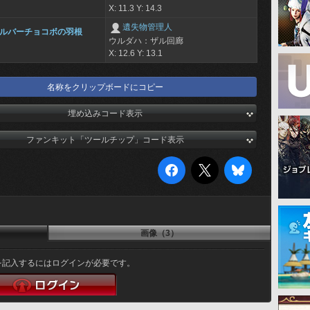
X: 11.3 Y: 14.3
遺失物管理人
ルバーチョコボの羽根
ウルダハ：ザル回廊
X: 12.6 Y: 13.1
名称をクリップボードにコピー
埋め込みコード表示
ファンキット「ツールチップ」コード表示
画像（3）
を記入するにはログインが必要です。