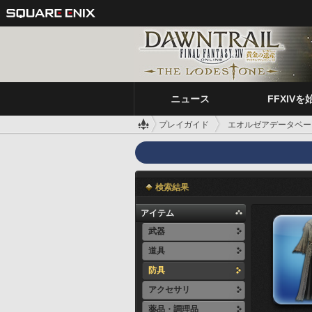
ニュース
FFXIVを
プレイガイド
エオルゼアデータベー
検索結果
アイテム
武器
道具
防具
アクセサリ
薬品・調理品