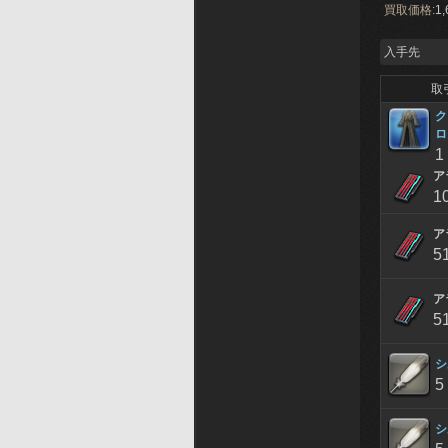
買取価格:
1,
入手先
取
ク
ロ
1
ア
1
ア
5
ア
5
シ
5
シ