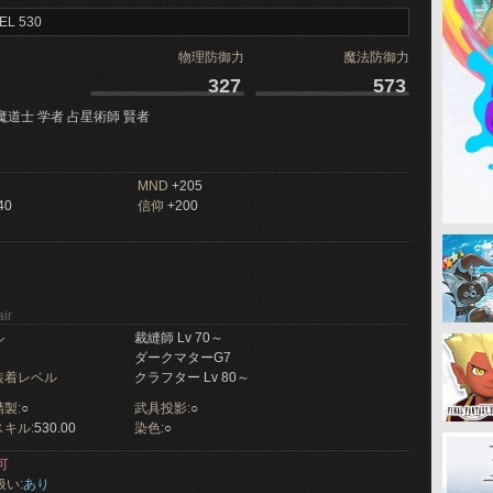
EL 530
物理防御力
魔法防御力
327
573
魔道士 学者 占星術師 賢者
MND
+205
40
信仰
+200
ir
ル
裁縫師 Lv 70～
ダークマターG7
装着レベル
クラフター Lv 80～
製:
○
武具投影:
○
キル:
530.00
染色:
○
可
扱い:
あり