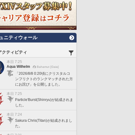
ュニティウォール
アクティビティ
本日 7:25
Aqua Wilhelm
Bahamut [Gaia]
「2026/8/8 0:20頃にクリスタルコ
ンフリクトのランクマッチされた方
にお詫び」を公開しました。
本日 7:25
Particle'Burst(Shinryu)が結成されま
した。
本日 7:24
Sakura Chris(Titan)が結成されまし
た。