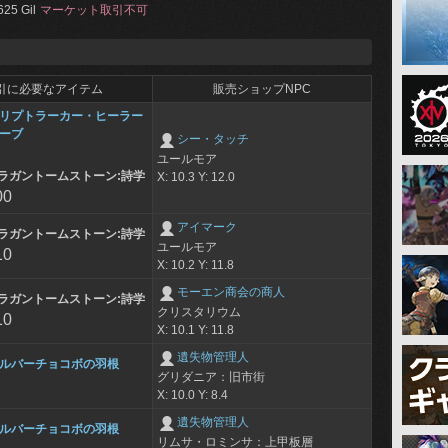
625 Gil
マーケット取引不可
引に必要なアイテム
販売ショップNPC
リプトラーカー・ヒーラー
ーブ
シー・タッチ
ユールモア
ラガントームストーン:詩学
X: 10.3 Y: 12.0
00
アイマーク
ラガントームストーン:詩学
ユールモア
10
X: 10.2 Y: 11.8
モーエン商会の商人
ラガントームストーン:詩学
クリスタリウム
10
X: 10.1 Y: 11.8
遺失物管理人
ルバーチョコボの羽根
グリダニア：旧市街
X: 10.0 Y: 8.4
遺失物管理人
ルバーチョコボの羽根
リムサ・ロミンサ：上甲板層