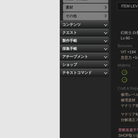
ITEM LEV
素材
その他
コンテンツ
クエスト
幻術士 白
Lv 80～
製作手帳
Bonuses
採集手帳
VIT
+194
アチーブメント
意思力
+1
ショップ
Materia
テキストコマンド
Craft & Repa
修理レベ
修理資材
マテリア
マテリア精
分解適正ス
禁断装着不
SHOP取り