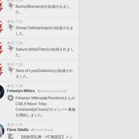
本日 7:21
Bunny(Bismarck)が結成されまし
た。
本日 7:21
Sheep Falling(Aegis)が結成されま
した。
本日 7:19
Sakura Bella(Titan)が結成されまし
た。
本日 7:16
Stars of Lyra(Diabolos)が結成され
ました。
本日 7:16
I'vhaelyn Mithra
Phantom [Chaos]
I'vhaelyn Mithra(
Phantom)さんが
CWLS"Moon Tribe
Community(Chaos)"のメンバー募集
を開始しました。
本日 7:15
Fiana Gladia
Fenrir [Gaia]
「【絶妖星乱舞・VC無固定】メン