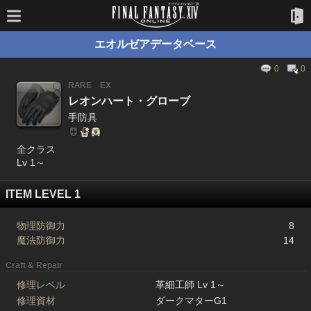
エオルゼアデータベース
0
0
RARE
EX
レオンハート・グローブ
手防具
全クラス
Lv 1～
ITEM LEVEL 1
物理防御力
8
魔法防御力
14
Craft & Repair
修理レベル
革細工師 Lv 1～
修理資材
ダークマターG1