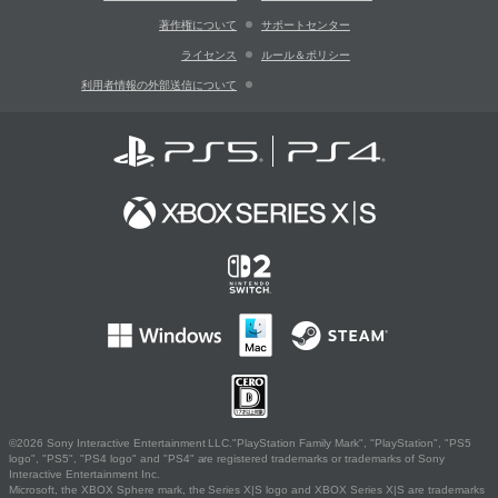
著作権について
サポートセンター
ライセンス
ルール＆ポリシー
利用者情報の外部送信について
©2026 Sony Interactive Entertainment LLC."PlayStation Family Mark", "PlayStation", "PS5
logo", "PS5", "PS4 logo" and "PS4" are registered trademarks or trademarks of Sony
Interactive Entertainment Inc.
Microsoft, the XBOX Sphere mark, the Series X|S logo and XBOX Series X|S are trademarks