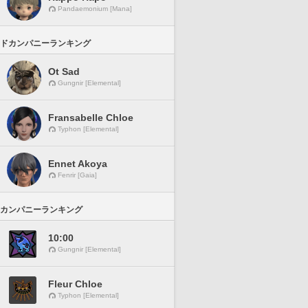
Pandaemonium [Mana]
ドカンパニーランキング
Ot Sad
Gungnir [Elemental]
Fransabelle Chloe
Typhon [Elemental]
Ennet Akoya
Fenrir [Gaia]
カンパニーランキング
10:00
Gungnir [Elemental]
Fleur Chloe
Typhon [Elemental]