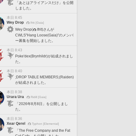
「あとはアライアンスだけ」を公開
しました。
本日 8:45
Wey Drop
Ifrit [Gaia]
Wey Drop(
Ifrit)さんが
CWLS"Hang Loose(Gaia)"のメンバ
ー募集を開始しました。
本日 8:43
Poke'dex(Brynhildr)が結成されまし
た。
本日 8:40
;DROP TABLE MEMBERS;(Raiden)
が結成されました。
本日 8:38
Urara Ura
Ridill [Gaia]
「2026年8月8日」を公開しまし
た。
本日 8:36
Xear Qerel
Typhon [Elemental]
「The Free Company and the Fat
Cat Cafe」を公開しました。