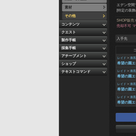
エデン空間
素材
[特定の装
その他
SHOP販売:
コンテンツ
売却不可
マ
クエスト
入手先
製作手帳
採集手帳
アチーブメント
レイド
>
漆黒
希望の園エ
ショップ
レイド
>
漆黒
テキストコマンド
希望の園エ
レイド
>
漆黒
希望の園エ
レイド
>
漆黒
希望の園エ