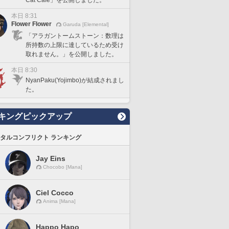
本日 8:31
Flower Flower
Garuda [Elemental]
「アラガントームストーン：数理は
所持数の上限に達しているため受け
取れません。」を公開しました。
本日 8:30
NyanPaku(Yojimbo)が結成されまし
た。
キングピックアップ
タルコンフリクト ランキング
Jay Eins
Chocobo [Mana]
Ciel Cocco
Anima [Mana]
Happo Hapo