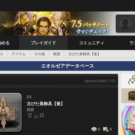
始める
プレイガイド
コミュニティ
ラ
ス
アイテム
その他
雑貨
古びた装飾具【覚】
エオルゼアデータベース
Version:Patch 7.55
EX
古びた装飾具【覚】
雑貨
0
0