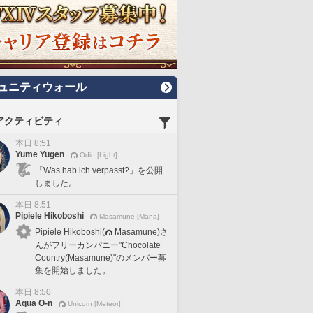
ュニティウォール
アクティビティ
本日 8:51
Yume Yugen
Odin [Light]
「Was hab ich verpasst?」を公開
しました。
本日 8:51
Pipiele Hikoboshi
Masamune [Mana]
Pipiele Hikoboshi(
Masamune)さ
んがフリーカンパニー"Chocolate
Country(Masamune)"のメンバー募
集を開始しました。
本日 8:50
Aqua O-n
Unicorn [Meteor]