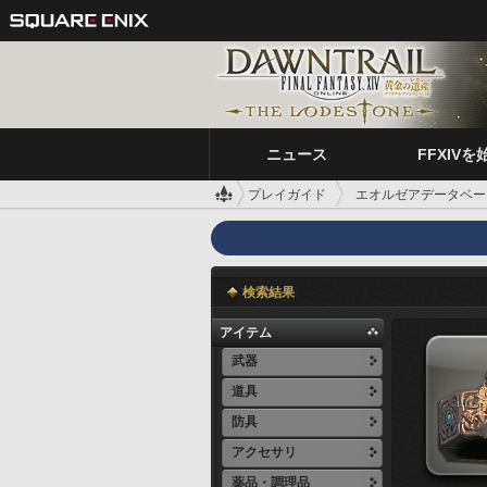
ニュース
FFXIVを
プレイガイド
エオルゼアデータベー
検索結果
アイテム
武器
道具
防具
アクセサリ
薬品・調理品