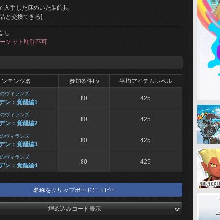
で入手した謎めいた装飾具
飾品と交換できる]
なし
ーケット取引不可
コンテンツ名
参加条件Lv
平均アイテムレベル
のヴィランズ
80
425
デン：覚醒編1
のヴィランズ
80
425
デン：覚醒編2
のヴィランズ
80
425
デン：覚醒編3
のヴィランズ
80
425
デン：覚醒編4
名称をクリップボードにコピー
埋め込みコード表示