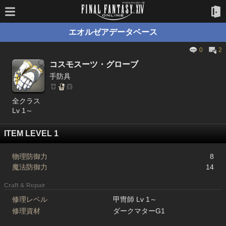
エオルゼアデータベース
0
2
コスモスーツ・グローブ
手防具
全クラス
Lv 1～
ITEM LEVEL 1
物理防御力
8
魔法防御力
14
Craft & Repair
修理レベル
甲冑師 Lv 1～
修理資材
ダークマターG1