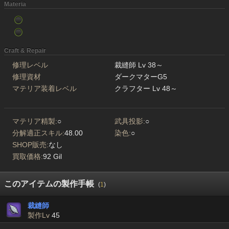
Materia
Craft & Repair
修理レベル
裁縫師 Lv 38～
修理資材
ダークマターG5
マテリア装着レベル
クラフター Lv 48～
マテリア精製:
○
武具投影:
○
分解適正スキル:
48.00
染色:
○
SHOP販売:
なし
買取価格:
92 Gil
このアイテムの製作手帳
(
1
)
裁縫師
製作Lv
45