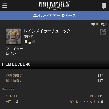
エオルゼアデータベース
0
0
レインメイカーチュニック
胴防具
ファイター
Lv 48～
ITEM LEVEL 48
物理防御力
137
魔法防御力
137
Bonuses
STR
+11
DEX
+11
VIT
+13
ダイレクトヒット
+19