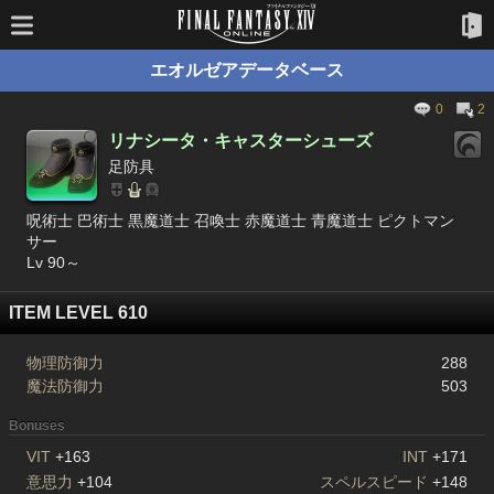
エオルゼアデータベース
0
2
リナシータ・キャスターシューズ
足防具
呪術士 巴術士 黒魔道士 召喚士 赤魔道士 青魔道士 ピクトマン
サー
Lv 90～
ITEM LEVEL 610
物理防御力
288
魔法防御力
503
Bonuses
VIT
+163
INT
+171
意思力
+104
スペルスピード
+148