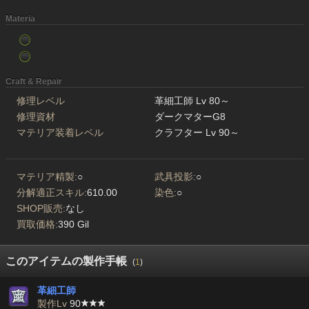
Materia
Craft & Repair
修理レベル
革細工師 Lv 80～
修理資材
ダークマターG8
マテリア装着レベル
クラフター Lv 90～
マテリア精製:
○
武具投影:
○
分解適正スキル:
610.00
染色:
○
SHOP販売:
なし
買取価格:
390 Gil
このアイテムの製作手帳
(
1
)
革細工師
製作Lv
90